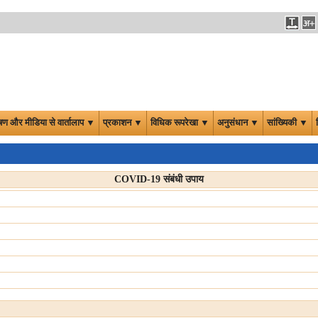
षण और मीडिया से वार्तालाप ▼
प्रकाशन ▼
विधिक रूपरेखा ▼
अनुसंधान ▼
सांख्यिकी ▼
COVID-19 संबंधी उपाय