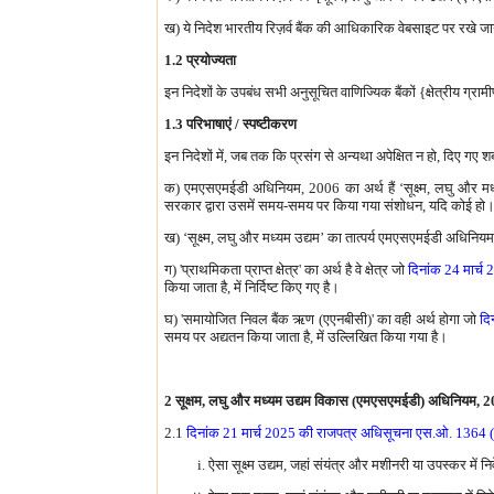
ख) ये निदेश भारतीय रिज़र्व बैंक की आधिकारिक वेबसाइट पर रखे जाने
1.2 प्रयोज्‍यता
इन निदेशों के उपबंध सभी अनुसूचित वाणिज्यिक बैंकों {क्षेत्रीय ग्र
1.3 परिभाषाएं / स्‍पष्‍टीकरण
इन निदेशों में, जब तक कि प्रसंग से अन्‍यथा अपेक्षित न हो, दिए गए शब्‍दों 
क) एमएसएमईडी अधिनियम, 2006 का अर्थ हैं ‘सूक्ष्म, लघु और 
सरकार द्वारा उसमें समय-समय पर किया गया संशोधन, यदि कोई हो
ख) ‘सूक्ष्म, लघु और मध्यम उद्यम’ का तात्पर्य एमएसएमईडी अधिनिय
ग) 'प्राथमिकता प्राप्त क्षेत्र' का अर्थ है वे क्षेत्र जो
दिनांक 24 मार्च 
किया जाता है, में निर्दिष्ट किए गए है।
घ) 'समायोजि‍त नि‍वल बैंक ऋण (एएनबीसी)' का वही अर्थ होगा जो
दि
समय पर अद्यतन किया जाता है, में उल्लिखित किया गया है।
2 सूक्षम, लघु और मध्यम उद्यम विकास (एमएसएमईडी) अधिनियम, 
2.1
दिनांक 21 मार्च 2025 की राजपत्र अधिसूचना एस.ओ. 1364 (
ऐसा सूक्ष्म उद्यम, जहां संयंत्र और मशीनरी या उपस्कर में न