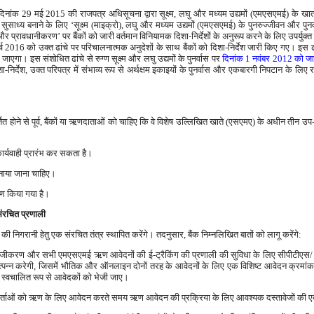
े दिनांक 29 मई 2015 की राजपत्र अधिसूचना द्वारा सूक्ष्म, लघु और मध्यम उद्यमों (एमएसएमई) के खात
ध्‍य बनाने के लिए ‘सूक्ष्‍म (माइक्रो), लघु और मध्यम उद्यमों (एमएसएमई) के पुनरुज्‍जीवन और पुन
करण और प्रावधानीकरण’ पर बैंकों को जारी वर्तमान विनियामक दिशा-निर्देशों के अनुरूप करने के लिए उपर्यु
च 2016 को उक्त ढांचे पर परिचालनात्मक अनुदेशों के साथ बैंकों को दिशा-निर्देश जारी किए गए। इस ढा
एगा। इस संशोधित ढांचे से रुग्‍ण सूक्ष्म और लघु उद्यमों के पुनर्वास पर
दिनांक 1 नवंबर 2012 को जा
 दिशा-निर्देश, उक्‍त परिपत्र में संभाव्‍य रूप से अर्थक्षम इकाइयों के पुनर्वास और एकबारगी निपटान के लिए
ोने से पूर्व, बैंकों या ऋणदाताओं को चाहिए कि वे विशेष उल्लिखित खाते (एसएमए) के अधीन तीन उप-श्रे
ार्यवाही प्रारंभ कर सकता है।
पनाया जाना चाहिए।
धारण किया गया है।
 संरचित प्रणाली
दायरे की निगरानी हेतु एक संरचित तंत्र स्थापित करेंगे। तदनुसार, बैंक निम्नलिखित बातों को लागू करेंगे:
ीय पंजीकरण और सभी एमएसएमई ऋण आवेदनों की ई-ट्रैकिंग की प्रणाली की सुविधा के लिए सीपीटीएस/ सम
त्पन्न करेगी, जिसमें भौतिक और ऑनलाइन दोनों तरह के आवेदनों के लिए एक विशिष्ट आवेदन क्रमां
ा स्वचालित रूप से आवेदकों को भेजी जाए।
कर्ताओं को ऋण के लिए आवेदन करते समय ऋण आवेदन की प्रक्रिया के लिए आवश्यक दस्तावेजों की एक 