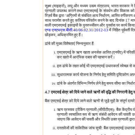
सूक्ष्‍म (माइक्रो), लघु और मध्यम उद्यम मंत्रालय, भारत सरकार न
प्रणाली उपलब्‍ध कराने तथा एमएसएमई के संवर्धन और विकास को सुसा
रिज़र्व बैंक द्वारा ‘अग्रिमों से संबंधित आय निर्धारण, आस्ति वर्गी
साथ परार्मश करते हुए कतिपय परिवर्तन करने के बाद दिनांक 17 मार्
वाली एमएसएमई इकाइयों के पुनरुज्‍जीवन और पुनर्वास पर कार्य किया जा
एण्ड एनएफएस.बीसी.40/06.02.31/2012-13
में निहित पूर्ववर्ती
छोड़कर, अधिक्रमित हुए हैं।
ढांचे की मुख्य विशेषताएं निम्नानुसार हैं:
एमएसएमई के ऋण खाता अनर्जक आस्ति (एनपीए) में परिवर्तित ह
कर खाते में आरंभिक दबाव की पहचान करें।
इस ढांचे के तहत कोई भी एमएसएमई उधारकर्ता स्वेच्छा से क
सुधारात्मक कार्य योजना के निर्णय हेतु समिति दृष्टिकोण अ
ढांचे के अंतर्गत विभिन्न निर्णय लेने हेतु समय सीमा का निर्
4.7 एमएसई क्षेत्र को दिये जाने वाले ऋणों की वृद्धि की निगरानी हेतु
बैंक एमएसई क्षेत्र को दिये जाने वाले ऋणों से जुड़े मुद्दों के संपूर्ण 
ऋण प्रस्ताव ट्रैकिंग प्रणाली (सीपीटीएस): बैंक केंद्र
प्रणाली स्वचालित रूप से ऋण संबंधी आवेदन की पावती उ
जाएगा कि आवेदन की पावती और स्थिति उक्त प्रणाली द्वार
दस्तावेजों की सांकेतिक जांच सूची: बैंक एमएसएमई उधार