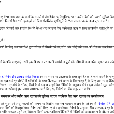
श
ए गए
₹
20 लाख तक के ऋणों के मामले में संपार्श्विक प्रतिभूति प्राप्‍त न करें। बैंकों को यह भी सूचित क
्गत वित्‍तपोषित सभी इकाइयों को बिना संपार्श्विक प्रतिभूति के
₹
20 लाख तक के ऋण प्रदान करें।
ैक रिकॉर्ड और वित्तीय स्थिति के आधार पर उन्‍हें दिए जाने वाले ऋण के लिए संपार्श्विक प्रतिभूति
ू हो।
गए ऋणों के लिए उधारकर्ताओं द्वारा स्‍वेच्‍छा से गिरवी रखे गए सोने और चाँदी को उक्‍त अधिदेश का उल्‍लंघन
है ताकि एमएसई उद्यमी एक ही स्थान पर अपनी कार्यशील पूंजी और मीयादी ऋण अपेक्षा प्राप्त कर स
ार्ड-निर्गम और आचार संबंधी निदेश
, (समय-समय पर अद्यतन) के तहत क्रेडिट कार्ड जारी करने के पात्र हैं,
प्राप्त क्षेत्र संबंधी दिशानिर्देशों के तहत पीएसएल वर्गीकरण के लिए पात्र हैं, के लिए सामान्य क्रेड
रित समग्र ढांचे के भीतर, बैंकों के बोर्ड द्वारा अनुमोदित नीतियों के अनुसार होंगे। इस संबंध में सूक्ष्म
िंग पर आरबीआई द्वारा समय-समय पर जारी किए गए निर्देशों का बैंक अनुपालन करेंगे।
ौरान समय पर और पर्याप्त ऋण प्रवाह की सुविधा प्रदान करने के लिए ऋण प्रवाह का सरलीकरण
 सूक्ष्म एवं लघु उद्यमों को समय पर वित्तीय सहायता प्रदान कराने के उद्देश्य से
दिनांक 27 
षय पर बैंकों को विस्तृत दिशा-निर्देश जारी किए गए थे। इन दिशा-निर्देशों के अनुसार, बैंक एमएसई क्षेत्
े ताकि जरूरत पड़ने पर, विशेषतः किसी अप्रत्याशित परिस्थिति में निधियों की आवश्यकता के दौरान अर्थक