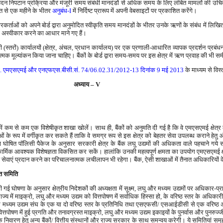
 निपटान प्रक्रिया और मंजूरी समय संबंधी मानदंडों से अधिक समय के लिए लंबित मामलों की उचित 
प्ति से एक महीने के भीतर
अनुबंध-I
में निर्दिष्ट प्रारूप में अपनी वेबसाइटों पर प्रकाशित करेंगे।
ताओं को अपने बोर्ड द्वारा अनुमोदित स्वीकृति समय मानदंडों के भीतर उनके ऋणों के संबंध में लिखित 
को अस्वीकार करने का आधार माने गए हैं।
 (स्तरों) कार्यालयों (क्षेत्र, अंचल, प्रधान कार्यालय) पर एक प्रणाली-आधारित व्यापक प्रदर्शन प्र
क मूल्यांकन किया जाना चाहिए। बैंकों के बोर्ड द्वारा समय-समय पर इस क्षेत्र में ऋण प्रवाह की भी सम
ी. एमएसएमई और एनएफएस.बीसी.सं. 74/06.02.31/2012-13 दिनांक 9 मई 2013
के माध्यम से विस्
अध्‍याय – V
जिले में कम से कम एक विशेषीकृत शाखा खोलें। साथ ही, बैंकों को अनुमति दी गई है कि वे एमएसएमई क्ष
 के रूप में वर्गीकृत कर सकते हैं ताकि वे समग्र रूप से इस क्षेत्र को बेहतर सेवा उपलब्ध कराने 
रा घोषित पॉलिसी पैकेज के अनुसार सरकारी क्षेत्र के बैंक लघु उद्यमों की अधिकता वाले पहचाने गये समू
कार्मिक आवश्यक विशेषज्ञता विकसित कर सकें। हालांकि उनकी महत्वपूर्ण क्षमता का उपयोग एमएसएमई क्षेत
न्य सेवाएं प्रदान करने का परिचालनात्मक लचीलापन भी रहेगा। बैंक, ऐसी शाखाओं में तैनात अधिकारियों 
्त समिति
्वारा की गई घोषणा के अनुसार क्षेत्रीय निदेशकों की अध्यक्षता में सूक्ष्म, लघु और मध्यम उद्यमों पर अधिकार-प
ज्य में माइक्रो, लघु और मध्यम उद्यम को वित्तपोषण में सर्वाधिक हिस्सा हो, के वरिष्ठ स्तर के अधिकारी,
और मध्यम उद्यम संघ के एक या दो वरिष्ठ स्तर के प्रतिनिधि तथा एसएफसी/ एसआईडीसी से एक वरिष्ठ अध
त्तपोषण में हुई प्रगति और तनावग्रस्त माइक्रो, लघु और मध्यम उद्यम इकाइयों के पुनर्वास और पुनरुज्‍
े निवारण हेतु अन्य बैंकों/ वित्तीय संस्थानों और राज्य सरकार के साथ समन्वय करेगी। ये समितियां स