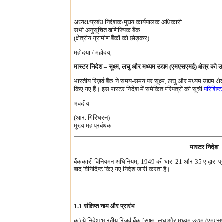
अध्यक्ष/प्रबंध निदेशक/मुख्‍य कार्यपालक अधिकारी
सभी अनुसूचित वाणिज्यिक बैंक
(क्षेत्रीय ग्रामीण बैंकों को छोड़कर)
महोदया / महोदय,
मास्‍टर निदेश – सूक्ष्म, लघु और मध्यम उद्यम (एमएसएमई) क्षेत्र को 
भारतीय रिज़र्व बैंक ने समय-समय पर सूक्ष्म, लघु और मध्यम उद्यम क्षे
किए गए हैं। इस मास्टर निदेश में समेकित परिपत्रों की सूची
परिशिष्ट
भवदीया
(आर. गिरिधरन)
मुख्य महाप्रबंधक
मास्‍टर निदेश 
बैंककारी विनियमन अधिनियम, 1949 की धारा 21 और 35 ए द्वारा प्रदत्
बाद विनिर्दिष्‍ट किए गए निदेश जारी करता है।
1.1 संक्षिप्‍त नाम और प्रारंभ
क) ये निदेश भारतीय रिज़र्व बैंक [सूक्ष्म, लघु और मध्यम उद्यम (एम