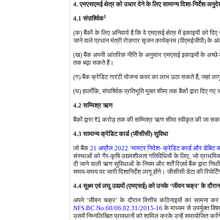
4. एमएसएमई क्षेत्र को उधार देने के लिए सामान्य दिशा-निर्देश/अनुदे
1
4.1 संपार्श्विक
(क) बैंकों के लिए अनिवार्य है कि वे एमएसई क्षेत्र में इकाइयों को दि
जाने वाले प्रधान मंत्री रोज़गार सृजन कार्यक्रम (पीएमईजीपी) के अंतर
(ख) बैंक अपनी आंतरिक नीति के अनुसार एमएसई इकाइयों के अच्छे ट्र
तक बढ़ा सकते हैं।
(ग) बैंक क्रेडिट गारंटी योजना कवर का लाभ उठा सकते हैं, जहां लाग
(घ) हालाँकि, संपार्श्विक प्रतिभूति मुक्‍त सीमा तक बैंकों द्वारा दिए 
4.2 सम्मिश्र ऋण
बैंकों द्वारा
₹1
करोड़ तक की सम्मिश्र ऋण सीमा स्वीकृत की जा सकती 
4.3 सामान्य क्रेडिट कार्ड (जीसीसी) सुविधा
जो बैंक
21 अप्रैल 2022 ‘मास्टर निदेश- क्रेडिट कार्ड और डेबिट क
संस्थाओं को गैर-कृषि उद्यमशीलता गतिविधियों के लिए, जो प्राथमिकता 
दी जाने वाली ऋण सुविधाओं के नियम और शर्तें रिज़र्व बैंक द्वारा निर्धा
समय-समय पर जारी दिशानिर्देश लागू होंगे। जीसीसी डेटा की रिपोर्ट
4.4 सूक्ष्म एवं लघु उद्यमों (एमएसई) को उनके ‘जीवन चक्र’ के द
अपने ‘जीवन चक्र’ के दौरान वित्तीय कठिनाइयों का सामना कर रहे
NFS.BC.No.60/06.02.31/2015-16
के माध्यम से उपर्युक्त वि
उसमें निम्नलिखित प्रावधानों को शामिल करके उन्हें समायोजित करेंग