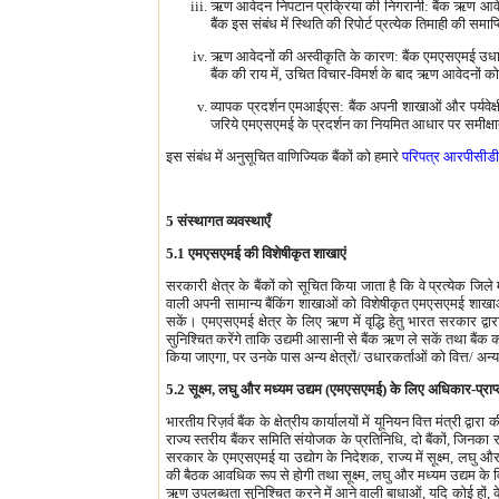
ऋण आवेदन निपटान प्रक्रिया की निगरानी: बैंक ऋण आवेदन
बैंक इस संबंध में स्थिति की रिपोर्ट प्रत्येक तिमाही की समा
ऋण आवेदनों की अस्वीकृति के कारण: बैंक एमएसएमई उधारकर्
बैंक की राय में, उचित विचार-विमर्श के बाद ऋण आवेदनों 
व्यापक प्रदर्शन एमआईएस: बैंक अपनी शाखाओं और पर्यवेक्षी
जरिये एमएसएमई के प्रदर्शन का नियमित आधार पर समीक्षात्म
इस संबंध में अनुसूचित वाणिज्यिक बैंकों को हमारे
परिपत्र आरपीसीड
5 संस्थागत व्यवस्थाएँ
5.1 एमएसएमई की विशेषीकृत शाखाएं
सरकारी क्षेत्र के बैंकों को सूचित किया जाता है कि वे प्रत्येक 
वाली अपनी सामान्य बैंकिंग शाखाओं को विशेषीकृत एमएसएमई शाखाओं
सकें। एमएसएमई क्षेत्र के लिए ऋण में वृद्धि हेतु भारत सरकार द्वा
सुनिश्चित करेंगे ताकि उद्यमी आसानी से बैंक ऋण ले सकें तथा बैंक 
किया जाएगा, पर उनके पास अन्य क्षेत्रों/ उधारकर्ताओं को वित्त/ अ
5.2 सूक्ष्म, लघु और मध्यम उद्यम (एमएसएमई) के लिए अधिकार-प्राप
भारतीय रिज़र्व बैंक के क्षेत्रीय कार्यालयों में यूनियन वित्त मंत्री द
राज्य स्तरीय बैंकर समिति संयोजक के प्रतिनिधि, दो बैंकों, जिनका रा
सरकार के एमएसएमई या उद्योग के निदेशक, राज्य में सूक्ष्म, लघु 
की बैठक आवधिक रूप से होगी तथा सूक्ष्म, लघु और मध्यम उद्यम के वि
ऋण उपलब्धता सुनिश्चित करने में आने वाली बाधाओं, यदि कोई हों, क