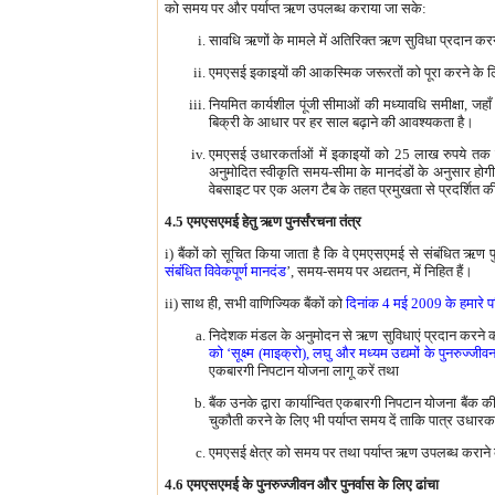
को समय पर और पर्याप्त ऋण उपलब्ध कराया जा सके:
सावधि ऋणों के मामले में अतिरिक्त ऋण सुविधा प्रदान क
एमएसई इकाइयों की आकस्मिक जरूरतों को पूरा करने के लि
नियमित कार्यशील पूंजी सीमाओं की मध्यावधि समीक्षा, जहा
बिक्री के आधार पर हर साल बढ़ाने की आवश्यकता है।
एमएसई उधारकर्ताओं में इकाइयों को 25 लाख रुपये तक क
अनुमोदित स्वीकृति समय-सीमा के मानदंडों के अनुसार होग
वेबसाइट पर एक अलग टैब के तहत प्रमुखता से प्रदर्शित 
4.5 एमएसएमई हेतु ऋण पुनर्संरचना तंत्र
i) बैंकों को सूचित किया जाता है कि वे एमएसएमई से संबंधित ऋण पुनर
संबंधित विवेकपूर्ण मानदंड
’, समय-समय पर अद्यतन, में निहित हैं।
ii) साथ ही, सभी वाणिज्यिक बैंकों को
दिनांक 4 मई 2009 के हमारे
निदेशक मंडल के अनुमोदन से ऋण सुविधाएं प्रदान करने की नि
को ‘सूक्ष्‍म (माइक्रो), लघु और मध्यम उद्यमों के पुनरुज्‍जी
एकबारगी निपटान योजना लागू करें तथा
बैंक उनके द्वारा कार्यान्वित एकबारगी निपटान योजना बैं
चुकौती करने के लिए भी पर्याप्त समय दें ताकि पात्र उधार
एमएसई क्षेत्र को समय पर तथा पर्याप्त ऋण उपलब्ध कराने के 
4.6 एमएसएमई के पुनरुज्‍जीवन और पुनर्वास के लिए ढांचा