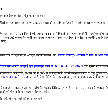
रना।
ए अतिरिक्त कार्यशील पूंजी प्रदान करना।
ँ बैंकों को यह विश्वास हो कि एमएसई उधारकर्ताओं की मांग के पैटर्न में परिवर्तन के कारण एमएसई क
े ऋण के लिए ऋण निर्णयों की समयसीमा 14 कार्य दिवसों से अधिक नहीं होगी। उपर्युक्त सीमा से 
ी। एमएसएमई से संबंधित सभी ऋण संबंधी जानकारी जिसमें ऋण निर्णयों के लिए समयसीमा, सांकेतिक दस्
की जाए।
्संरचना पर दिशानिर्देशों/अनुदेशों का पालन करें, जो ‘
मास्टर परिपत्र - अग्रिमों के संबंध में आय न
 परिपत्र ग्राआऋवि.एसएमई. एंड एनएफएस.बीसी.सं.102/06.04.01/2008-09
द्वारा सूचित किया जाता ह
यंत्रक ऋण नीति, संभाव्य रूप से अर्थक्षम रुग्ण इकाइयों/ उद्यमों के पुनरुज्जीवन के लिए पुनर्संरचना/
वन और पुनर्वास के लिए ढांचा
’ पर जारी दिशा-निर्देशों के साथ पढ़ा जाए) तथा एमएसई क्षेत्र के लिए 
क की वेबसाइट पर डालकर तथा अन्य संभावित प्रचार विधि के माध्यम से उसका प्रचार करें। वे उधारकर्त
कर्ताओं को योजना के लाभ प्रदान किए जा सकें।
संबंध में सिफारिशों को कार्यान्वित करें।