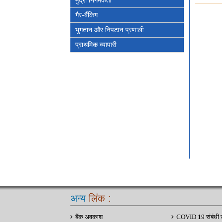
मुद्रा निर्गमकर्ता
गैर-बैंकिंग
भुगतान और निपटान प्रणाली
प्राथमिक व्यापारी
अन्य
लिंक :
बैंक अवकाश
COVID 19 संबंधी 