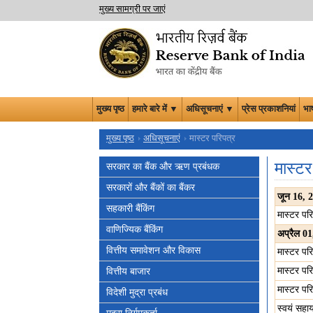
मुख्य सामग्री पर जाएं
मुख्य पृष्ठ
हमारे बारे में ▼
अधिसूचनाएं ▼
प्रेस प्रकाशनियां
भा
मुख्य पृष्ठ
अधिसूचनाएं
मास्टर परिपत्र
मास्टर
सरकार का बैंक और ऋण प्रबंधक
सरकारों और बैंकों का बैंकर
जून
16, 
सहकारी बैंकिंग
मास्टर प
वाणिज्यिक बैंकिंग
अप्रैल
01
वित्तीय समावेशन और विकास
मास्‍टर प
वित्तीय बाजार
मास्टर प
मास्‍टर प
विदेशी मुद्रा प्रबंध
स्वयं सहा