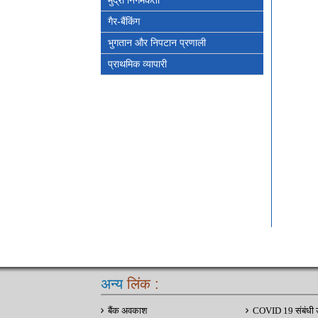
मुद्रा निर्गमकर्ता
गैर-बैंकिंग
भुगतान और निपटान प्रणाली
प्राथमिक व्यापारी
अन्य
लिंक :
बैंक अवकाश
COVID 19 संबंधी 