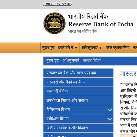
मुख्य सामग्री पर जाएं
मुख्य पृष्ठ
हमारे बारे में ▼
अधिसूचनाएं ▼
प्रेस प्रकाशनियां
भा
मुख्य पृष्ठ
अधिसूचनाएं
मास्टर निदेशों
मास्टर
सरकार का बैंक और ऋण प्रबंधक
सरकारों और बैंकों का बैंकर
“भारतीय रिज
और विदेशी 
सहकारी बैंकिंग
प्रक्रिया 
उपभोक्ता शिक्षण और संरक्षण
नियमों, विन
से और नियम
विनियमन विभाग
परिवर्तनों
पर्यवेक्षण विभाग
मास्टर निदे
भाषा में ज
वित्तीय समावेशन और विकास
वापस लिए म