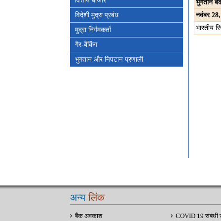
वित्तीय बाजार
भुगतान बैं
विदेशी मुद्रा प्रबंध
नवंबर
28,
भारतीय रि
मुद्रा निर्गमकर्ता
गैर-बैंकिंग
भुगतान और निपटान प्रणाली
अन्य
लिंक
बैंक अवकाश
COVID 19 संबंधी 