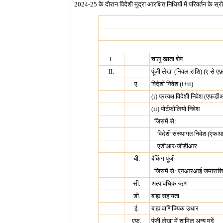
2024-25 के दौरान विदेशी मुद्रा आरक्षित निधियों में परिवर्तन के स्
I.
चालू खाता शेष
II.
पूंजी लेखा (निवल राशि) (ए से 
ए.
विदेशी निवेश (i+ii)
(i) प्रत्‍यक्ष विदेशी निवेश (एफड
(ii) पोर्टफोलियो निवेश
जिसमें से:
विदेशी संस्थागत निवेश (एफ
एडीआर/जीडीआर
बी.
बैंकिंग पूंजी
जिसमें से: एनआरआई जमाराशिय
सी.
अल्‍पावधिक ऋण
डी.
बाह्य सहायता
ई.
बाह्य वाणिज्यिक उधार
एफ़.
पूंजी लेखा में शामिल अन्‍य मदें