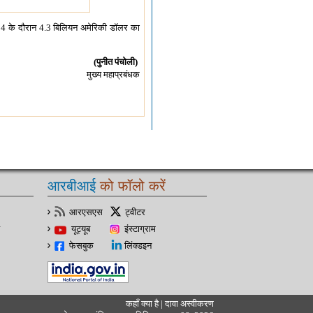
-24 के दौरान 4.3 बिलियन अमेरिकी डॉलर का
(पुनीत पंचोली)
मुख्य महाप्रबंधक
आरबीआई
को फॉलो करें
आरएसएस
ट्वीटर
यूट्यूब
इंस्टाग्राम
फेसबुक
लिंक्डइन
कहाँ क्‍या है
|
दावा अस्‍वीकरण