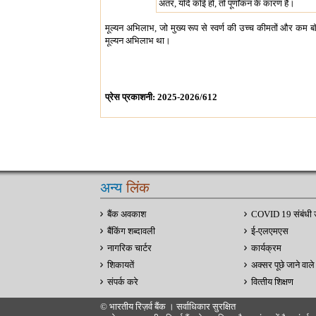
अंतर, यदि कोई हो, तो पूर्णांकन के कारण है।
मूल्यन अभिलाभ, जो मुख्य रूप से स्वर्ण की उच्च कीमतों और क
मूल्यन अभिलाभ था।
प्रेस प्रकाशनी: 2025-2026/612
अन्य
लिंक
बैंक अवकाश
COVID 19 संबंधी 
बैंकिंग शब्दावली
ई-एलएमएस
नागरिक चार्टर
कार्यक्रम
शिकायतें
अक्सर पूछे जाने वाले 
संपर्क करे
वित्‍तीय शिक्षण
© भारतीय रिज़र्व बैंक । सर्वाधिकार सुरक्षित