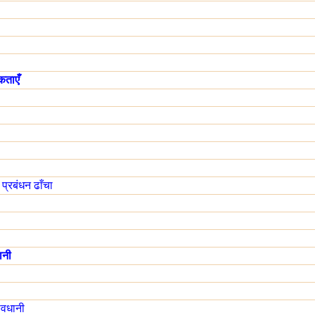
कताएँ
प्रबंधन ढाँचा
ानी
ावधानी