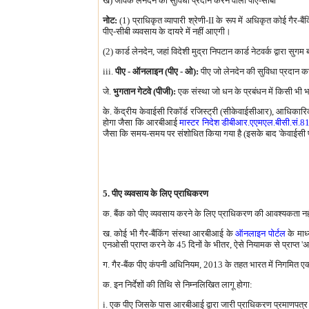
ख) जावक लेनदेन की सुविधा प्रदान करने वाली पीए-सीबी
नोट:
(1) प्राधिकृत व्यापारी श्रेणी-II के रूप में अधिकृत कोई गैर-ब
पीए-सीबी व्यवसाय के दायरे में नहीं आएगी।
(2) कार्ड लेनदेन, जहां विदेशी मुद्रा निपटान कार्ड नेटवर्क द्वारा सुग
iii.
पीए - ऑनलाइन (पीए - ओ):
पीए जो लेनदेन की सुविधा प्रदान क
जे.
भुगतान गेटवे (पीजी):
एक संस्था जो धन के प्रबंधन में किसी भी 
के. केंद्रीय केवाईसी रिकॉर्ड रजिस्ट्री (सीकेवाईसीआर), आधिका
होगा जैसा कि आरबीआई
मास्टर निदेश डीबीआर.एएमएल.बीसी.सं.
जैसा कि समय-समय पर संशोधित किया गया है (इसके बाद 'केवाईसी पर 
5. पीए व्यवसाय के लिए प्राधिकरण
क. बैंक को पीए व्यवसाय करने के लिए प्राधिकरण की आवश्यकता नही
ख. कोई भी गैर-बैंकिंग संस्था आरबीआई के
ऑनलाइन पोर्टल
के माध्
एनओसी प्राप्त करने के 45 दिनों के भीतर, ऐसे नियामक से प्राप्त
ग. गैर-बैंक पीए कंपनी अधिनियम, 2013 के तहत भारत में निगमित एक
क. इन निर्देशों की तिथि से निम्नलिखित लागू होगा:
i. एक पीए जिसके पास आरबीआई द्वारा जारी प्राधिकरण प्रमाणपत्