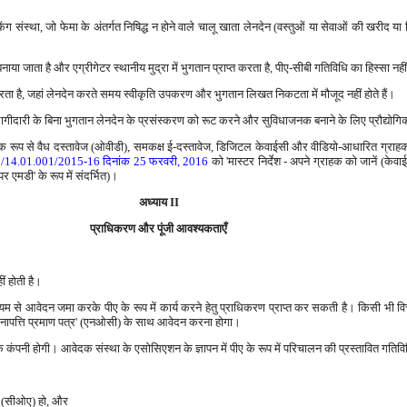
ैंकिंग संस्था, जो फेमा के अंतर्गत निषिद्ध न होने वाले चालू खाता लेनदेन (वस्तुओं या सेवाओं की खरीद य
म बनाया जाता है और एग्रीगेटर स्थानीय मुद्रा में भुगतान प्राप्त करता है, पीए-सीबी गतिविधि का हिस्सा नही
रता है, जहां लेनदेन करते समय स्वीकृति उपकरण और भुगतान लिखत निकटता में मौजूद नहीं होते हैं।
भागीदारी के बिना भुगतान लेनदेन के प्रसंस्करण को रूट करने और सुविधाजनक बनाने के लिए प्रौद्योग
रिक रूप से वैध दस्तावेज (ओवीडी), समकक्ष ई-दस्तावेज, डिजिटल केवाईसी और वीडियो-आधारित ग्राहक
81/14.01.001/2015-16 दिनांक 25 फरवरी, 2016
को 'मास्टर निर्देश - अपने ग्राहक को जानें (केवा
एमडी' के रूप में संदर्भित)।
अध्याय II
प्राधिकरण और पूंजी आवश्यकताएँ
ं होती है।
यम से आवेदन जमा करके पीए के रूप में कार्य करने हेतु प्राधिकरण प्राप्त कर सकती है। किसी भी वित्ती
 'अनापत्ति प्रमाण पत्र' (एनओसी) के साथ आवेदन करना होगा।
 कंपनी होगी। आवेदक संस्था के एसोसिएशन के ज्ञापन में पीए के रूप में परिचालन की प्रस्तावित गत
र (सीओए) हो, और