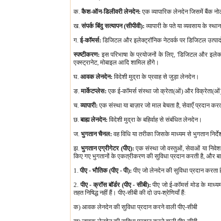
क.
कैश-ऑन-डिलीवरी लेनदेन:
एक व्यापारिक लेनदेन जिसमें बैंक नो
ख.
संपर्क बिंदु सत्यापन (सीपीवी):
व्यापारी के पते या व्यवसाय के स्
ग.
ई-कॉमर्स:
डिजिटल और इलेक्ट्रॉनिक नेटवर्क पर डिजिटल उत्पाद
स्पष्टीकरण:
इस परिभाषा के प्रयोजनों के लिए, 'डिजिटल और इलेक्ट्र
एक्स्ट्रानेट, मोबाइल आदि शामिल होंगे।
घ.
आवक लेनदेन:
विदेशी मुद्रा के प्रवाह से जुड़ा लेनदेन।
ङ.
मार्केटप्लेस:
एक ई-कॉमर्स संस्था जो क्रेता(ओं) और विक्रेता(ओं
च.
व्यापारी:
एक संस्था या बाज़ार जो माल बेचता है, सेवाएँ प्रदान करत
छ.
बाह्य लेनदेन:
विदेशी मुद्रा के बहिर्वाह से संबंधित लेनदेन।
ज.
भुगतान चैनल:
वह विधि या तरीका जिसके माध्यम से भुगतान निर्द
झ.
भुगतान एग्रीगेटर (पीए):
एक संस्था जो वस्तुओं, सेवाओं या निवेश 
किए गए भुगतानों के एकत्रीकरण की सुविधा प्रदान करती है, और बाद म
1.
पीए - भौतिक (पीए - पी):
पीए जो लेनदेन की सुविधा प्रदान करता ह
2.
पीए - क्रॉस बॉर्डर (पीए - सीबी):
पीए जो ई-कॉमर्स मोड के माध्यम
तहत निषिद्ध नहीं हैं। पीए-सीबी की दो उप-श्रेणियाँ हैं:
क) आवक लेनदेन की सुविधा प्रदान करने वाली पीए-सीबी