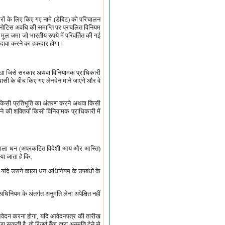
रभारों के लिए किए गए नामे (डेबिट) को परिचालन
को, नोटिस अवधि की समाप्ति पर प्रचलित विनियम
ूल जमा जो भारतीय रुपये में परिवर्तित की गई
का दावा करने का हकदार होगा।
ा की शाखा जिसे सरकार अथवा विनियामक प्राधिकारी
िवासी के बीच किए गए लेनदेन माने जाएंगे और वे
े, किसी प्रतिभूति का अंतरण करने अथवा किसी
ने की शक्तियाँ किसी विनियामक प्राधिकारी में
है और काला धन (अप्रकटित विदेशी आय और आस्ति)
या जाता है कि:
रहेगी यदि उसने काला धन अधिनियम के उपबंधों के
अधिनियम के अंतर्गत अनुमति लेना अपेक्षित नहीं
 आवेदन करना होगा, यदि आवेदनपत्र की तारीख
कती है, तो रिज़र्व बैंक द्वारा अनुमति देने से