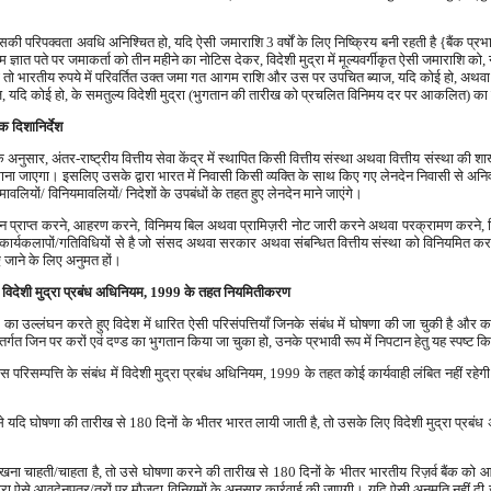
शि जिसकी परिपक्वता अवधि अनिश्चित हो, यदि ऐसी जमाराशि 3 वर्षों के लिए निष्क्रिय बनी रहती है {बैंक प्
म ज्ञात पते पर जमाकर्ता को तीन महीने का नोटिस देकर, विदेशी मुद्रा में मूल्यवर्गीकृत ऐसी जमाराशि 
या तो भारतीय रुपये में परिवर्तित उक्त जमा गत आगम राशि और उस पर उपचित ब्याज, यदि कोई हो, अथवा म
्याज, यदि कोई हो, के समतुल्य विदेशी मुद्रा (भुगतान की तारीख को प्रचलित विनिमय दर पर आकलित) 
क दिशानिर्देश
ली के अनुसार, अंतर-राष्ट्रीय वित्तीय सेवा केंद्र में स्थापित किसी वित्तीय संस्था अथवा वित्तीय संस्थ
्ति माना जाएगा। इसलिए उसके द्वारा भारत में निवासी किसी व्यक्ति के साथ किए गए लेनदेन निवासी से अन
वलियों/ विनियमावलियों/ निदेशों के उपबंधों के तहत हुए लेनदेन माने जाएंगे।
भुगतान प्राप्त करने, आहरण करने, विनिमय बिल अथवा प्रामिज़री नोट जारी करने अथवा परक्रामण करन
उन कार्यकलापों/गतिविधियों से है जो संसद अथवा सरकार अथवा संबन्धित वित्तीय संस्था को विनियमित कर
ए जाने के लिए अनुमत हों।
यों का विदेशी मुद्रा प्रबंध अधिनियम, 1999 के तहत नियमितीकरण
, 1999 का उल्लंघन करते हुए विदेश में धारित ऐसी परिसंपत्तियाँ जिनके संबंध में घोषणा की जा चुकी 
जिन पर करों एवं दण्ड का भुगतान किया जा चुका हो, उनके प्रभावी रूप में निपटान हेतु यह स्पष्ट कि
्ध उस परिसम्पत्ति के संबंध में विदेशी मुद्रा प्रबंध अधिनियम, 1999 के तहत कोई कार्यवाही लंबित नहीं 
 से यदि घोषणा की तारीख से 180 दिनों के भीतर भारत लायी जाती है, तो उसके लिए विदेशी मुद्रा प्रबंध 
खना चाहती/चाहता है, तो उसे घोषणा करने की तारीख से 180 दिनों के भीतर भारतीय रिज़र्व बैंक को
ा ऐसे आवदेनपत्र/त्रों पर मौजूदा विनियमों के अनुसार कार्रवाई की जाएगी। यदि ऐसी अनुमति नहीं दी जा स