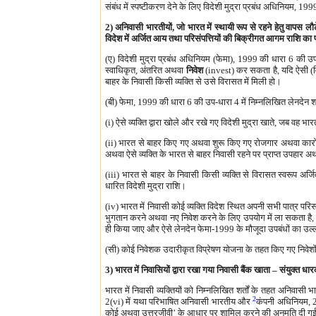
संबंध में स्पष्टीकरण देने के लिए विदेशी मुद्रा प्रबंध अधिनियम, 19
2) अनिवासी भारतीयों, जो भारत में स्थायी रूप से रहने हेतु वापस लौट
विदेश में अर्जित आय तथा परिसंपत्तियों की बिक्रीगत आगम राशि का प्
(ए) विदेशी मुद्रा प्रबंध अधिनियम (फेमा), 1999 की धारा 6 की उप-
स्वाधिकृत, अंतरित अथवा
निवेश
(invest) कर सकता है, यदि ऐसी (विदे
बाहर के निवासी किसी व्यक्ति से उसे विरासत में मिली हो।
(बी) फेमा, 1999 की धारा 6 की उप-धारा 4 में निम्नलिखित लेनदेन शा
(i) ऐसे व्यक्ति द्वारा खोले और रखे गए विदेशी मुद्रा खाते, जब वह भ
(ii) भारत से बाहर किए गए अथवा शुरू किए गए रोजगार अथवा कारोबा
अथवा ऐसे व्यक्ति के भारत से बाहर निवासी रहने पर प्राप्त उपहार 
(iii) भारत से बाहर के निवासी किसी व्यक्ति से विरासत स्वरूप अर
धारित विदेशी मुद्रा राशि।
(iv) भारत में निवासी कोई व्यक्ति विदेश स्थित अपनी सभी पात्र परिसं
भुगतान करने अथवा नए निवेश करने के लिए उपयोग में ला सकता है, बशर्ते
ही किया जाए और ऐसे लेनदेन फेमा-1999 के मौजूदा उपबंधों का उल्
(सी) कोई निवेशक उदारीकृत विप्रेषण योजना के तहत किए गए निवे
3) भारत में निवासियों द्वारा रखा गया निवासी बैंक खाता – संयुक्त
भारत में निवासी व्यक्तियों को निम्नलिखित शर्तों के तहत अनिवा
2
2(vi) में यथा परिभाषित अनिवासी भारतीय और
कंपनी अधिनियम, 2
कोई अथवा उत्तरजीवी’ के आधार पर शामिल करने की अनुमति दी गई 