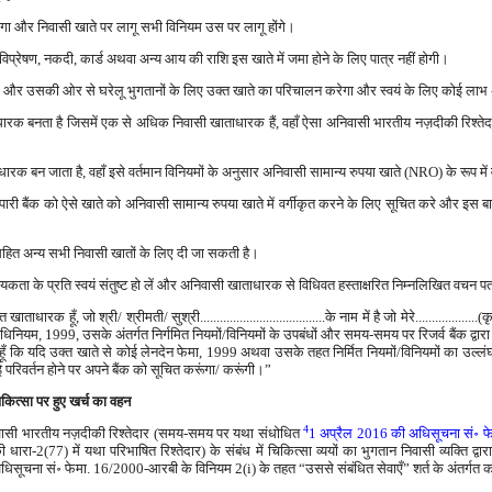
एगा और निवासी खाते पर लागू सभी विनियम उस पर लागू होंगे।
िप्रेषण, नकदी, कार्ड अथवा अन्य आय की राशि इस खाते में जमा होने के लिए पात्र नहीं होगी।
 और उसकी ओर से घरेलू भुगतानों के लिए उक्त खाते का परिचालन करेगा और स्वयं के लिए कोई लाभ अ
त धारक बनता है जिसमें एक से अधिक निवासी खाताधारक हैं, वहाँ ऐसा अनिवासी भारतीय नज़दीकी रिश्त
क बन जाता है, वहाँ इसे वर्तमान विनियमों के अनुसार अनिवासी सामान्य रुपया खाते (NRO) के रूप में
ारी बैंक को ऐसे खाते को अनिवासी सामान्य रुपया खाते में वर्गीकृत करने के लिए सूचित करे और इस ब
सहित अन्य सभी निवासी खातों के लिए दी जा सकती है।
्यकता के प्रति स्वयं संतुष्ट हो लें और अनिवासी खाताधारक से विधिवत हस्ताक्षरित निम्नलिखित वचन पत्र 
रक हूँ, जो श्री/ श्रीमती/ सुश्री......................................के नाम में है जो मेरे...................(
ंध अधिनियम, 1999, उसके अंतर्गत निर्गमित नियमों/विनियमों के उपबंधों और समय-समय पर रिजर्व बैंक द्वारा
ती हूँ कि यदि उक्त खाते से कोई लेनदेन फेमा, 1999 अथवा उसके तहत निर्मित नियमों/विनियमों का उल्ल
 परिवर्तन होने पर अपने बैंक को सूचित करूंगा/ करूंगी।”
चिकित्सा पर हुए खर्च का वहन
4
अनिवासी भारतीय नज़दीकी रिश्तेदार (समय-समय पर यथा संधोधित
1 अप्रैल 2016 की अधिसूचना सं॰ 
रा-2(77) में यथा परिभाषित रिश्तेदार) के संबंध में चिकित्सा व्ययों का भुगतान निवासी व्यक्ति द्वारा
ी अधिसूचना सं॰ फेमा. 16/2000-आरबी के विनियम 2(i) के तहत “उससे संबंधित सेवाएँ” शर्त के अंतर्गत