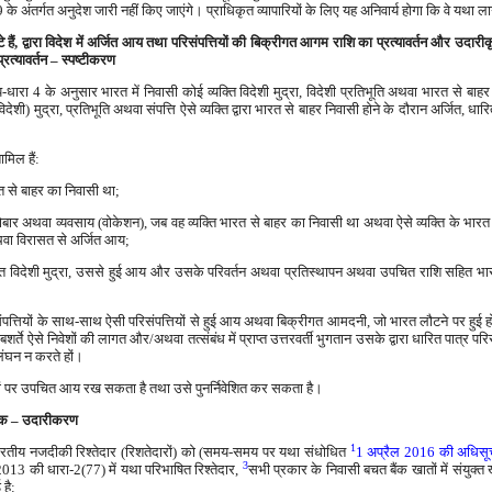
99 के अंतर्गत अनुदेश जारी नहीं किए जाएंगे। प्राधिकृत व्यापारियों के लिए यह अनिवार्य होगा कि वे यथा 
े हैं, द्वारा विदेश में अर्जित आय तथा परिसंपत्तियों की बिक्रीगत आगम राशि का प्रत्यावर्तन और उदारी
रत्यावर्तन – स्पष्टीकरण
धारा 4 के अनुसार भारत में निवासी कोई व्यक्ति विदेशी मुद्रा, विदेशी प्रतिभूति अथवा भारत से बाह
शी) मुद्रा, प्रतिभूति अथवा संपत्ति ऐसे व्यक्ति द्वारा भारत से बाहर निवासी होने के दौरान अर्जित, 
मिल हैं:
ारत से बाहर का निवासी था;
र अथवा व्यवसाय (वोकेशन), जब वह व्यक्ति भारत से बाहर का निवासी था अथवा ऐसे व्यक्ति के भारत 
अथवा विरासत से अर्जित आय;
्जित विदेशी मुद्रा, उससे हुई आय और उसके परिवर्तन अथवा प्रतिस्थापन अथवा उपचित राशि सहित भारत म
पत्तियों के साथ-साथ ऐसी परिसंपत्तियों से हुई आय अथवा बिक्रीगत आमदनी, जो भारत लौटने पर हुई हो, को 
 ऐसे निवेशों की लागत और/अथवा तत्संबंध में प्राप्त उत्तरवर्ती भुगतान उसके द्वारा धारित पात्र परिसंपत
लंघन न करते हों।
शों पर उपचित आय रख सकता है तथा उसे पुनर्निवेशित कर सकता है।
 धारक – उदारीकरण
1
सी भारतीय नजदीकी रिश्तेदार (रिशतेदारों) को (समय-समय पर यथा संधोधित
1 अप्रैल 2016 की अधिसू
3
013 की धारा-2(77) में यथा परिभाषित रिश्तेदार,
सभी प्रकार के निवासी बचत बैंक खातों में संयुक्
है: