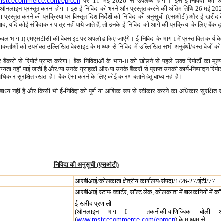
stcecommerce.com/eprocn
पर 11 मई 2026 से उपलब्ध होगा। इस ई-निविदा को अनिव
ा/ऑनलाइन प्रस्तुत करना होगा। इस ई-निविदा को भरने और प्रस्तुत करने की अंतिम तिथि 26 मई 20
रस्तुत करने की प्रक्रिया पर विस्तृत दिशानिर्देशों को निविदा की अनुसूची (एसओटी) और ई-खरीद के लिए 
द, यदि कोई संविदाकार पात्र नहीं पाये जाते हैं, तो उनके ई-निविदा को आगे की प्रक्रिया के लिए बैंक द
र्थात केवल भाग-I) एमएसटीसी की वेबसाइट पर अपलोड किए जाएंगे। ई-निविदा के भाग-I में प्रस्तावित का
दाकर्ताओं को उपरोक्त उल्लिखित वेबसाइट के माध्यम से निविदा में उल्लिखित सभी अनुबंधों/दस्तावेजो
र बैंकरों से रिपोर्ट प्राप्त करेगा। बैंक निविदाओं के भाग-II को खोलने से पहले उक्त रिपोर्टों क
ग्यता नहीं पाई जाती है और/या उनके ग्राहकों और/या उनके बैंकरों से प्राप्त उनकी कार्य-निष्पादन रिपो
कार सुरक्षित रखता है। बैंक ऐसा करने के लिए कोई कारण बताने हेतु बाध्य नहीं है।
ाध्य नहीं है और किसी भी ई-निविदा को पूर्ण या आंशिक रूप से स्वीकार करने का अधिकार सुरक्षित
निविदा की अनुसूची (एसओटी)
आरबीआई/कोलकाता क्षेत्रीय कार्यालय/संपदा/1/26-27/ईटी/77
आरबीआई स्टाफ क्वार्टर, सॉल्ट लेक, कोलकाता में बालकनियों में 
ई-खरीद प्रणाली
(ऑनलाइन भाग I - तकनीकी-वाणिज्यिक बोली
(
www.mstcecommerce.com/eprocn
) के माध्यम से