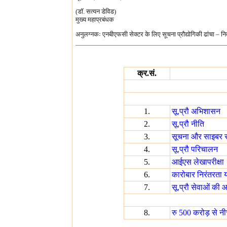
(डॉ. सत्यन डेविड)
मुख्य महाप्रबंधक
अनुलग्नकः एनबीएफसी सेक्टर के लिए सूचना प्रौद्योगिकी ढांचा – नि
क्र.सं.
1.
सू.प्रौ अभिशासन
2.
सू.प्रौ नीति
3.
सूचना और साइबर सु
4.
सू.प्रौ परिचालन
5.
आईएस लेखापरीक्षा
6.
कारोबार निरंतरता 
7.
सू.प्रौ सेवाओं की 
8.
रु 500 करोड़ से न