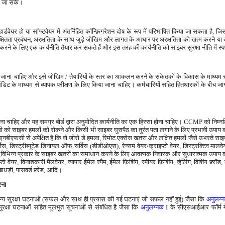
या जा सके।
ार्डवेयर हो या सॉफ्टवेयर में अंतर्निहित कॉन्फ़िगरेशन दोष के रूप में परिभाषित किया जा सकता ह
क्षितता प्रबंधन, अरक्षतिता के साथ जुड़े जोखिम और लागत के आधार पर अरक्षतिता को खत्म करने या 
े के लिए एक कार्यनीति तैयार कर सकते हैं और इस तरह की कार्यनीति को साइबर सुरक्षा नीति में स्प
 जाना चाहिए और इसे जोखिम / तैयारियों के स्तर का आकलन करने के संकेतकों के विकास के माध्यम 
र ऑडिट के माध्यम से व्यापक परीक्षण के लिए किया जाना चाहिए। कर्मचारियों सहित हितधारकों के बीच 
चाहिए और यह समग्र बोर्ड द्वारा अनुमोदित कार्यनीति का एक हिस्सा होना चाहिए। CCMP को निम्
एफसी को साइबर हमलों को रोकने और किसी भी साइबर घुसपैठ का तुरंत पता लगाने के लिए प्रभावी उपाय क
बीएफसी से अपेक्षित है कि वो जीरो डे हमला, रिमोट एक्सेस खतरा और लक्षित हमलों जैसे उभरते साइ
 डिस्ट्रीब्यूटेड डिनायल ऑफ सर्विस (डीडीओएस), रेन्सम वेयर/क्राइप्टो वेयर, डिस्ट्रक्टिव मालवेय
नलोड,विभिन्न प्रकार के साइबर खतरों का समाधान करने के लिए आवश्यक निवारक और सुधारात्मक उपाय करन
वेयर, विनाशकारी मैलवेयर, व्यापार ईमेल स्पैम, ईमेल फ़िशिंग, स्पीयर फ़िशिंग, व्हेलिंग, विशिंग फ़्रॉ
ाधड़ी, पासवर्ड फ़्रेड, आदि।
रना
्य सुरक्षा घटनाओं (सफल और साथ ही प्रयास की गई घटनाएं जो सफल नहीं हुई) जैसा कि
अनुलग्
रक्षा घटनाओं सहित मूलभूत सूचनाओं से संबंधित है जैसा कि
अनुलग्नक I
के सीएसआईआर फॉर्म में वि