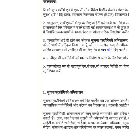
प्रस्तावनाः
पिछले कुछ वर्षों में एन.बी.एफ.सी (गैर-बैंकिंग वित्तीय कंपनी) क्षे
सुरक्षा (IT / IS) ढांचा, व्यवसाय निरंतरता योजना (BCP), डिजास्टर
2. तदनुसार, एनबीएफसी क्षेत्र के लिए आईटी फ्रेमवर्क पर निदेश संलग
हो सकता है कि परिपत्र में उल्लेख की गई आवश्यकताओं में से कुछ 
में निर्धारित व्यवस्थाओं के मध्य अंतर का औपरचारिक विशलेषण करें
3. प्रस्तावित आई.टी ढांचे का फोकस
सूचना प्रद्यौगिकी अभिशासन
,
को दो भागों में वर्गीकृत किया गया है, जो 500 करोड़ रुपए से अधिक
आस्ति आकार वाले एनबीएफसी के लिए निदेश
भाग-बी
में दिए गए हैं।
4. एनबीएफसी इन निर्देशों को मास्टर निदेश से अंतर के विश्लेषण और 
5. प्रणालीगत रूप से महत्वपूर्ण एन.बी.एफ.सी मास्टर निर्देशों
सुनिश्चित करें।
1. सूचना प्रद्यौगिकी अभिशासन
सूचना प्रद्यौगिकी अभिशासन कॉर्पोरेट गवर्नेंस का एक अभिन्न अंग
व्यवसायिक कार्यनीतियों और उद्देश्यों का विस्तार हो। प्रभावी आईटी
सूचना प्रद्यौगिकी अभिशासन को लागू करते समय बोर्ड और वरिष्ठ प्रब
बनाती हैं। लोग, जब वे उनसे दूसरों की अपेक्षाओं से अवगत होते हैं
आईटी कार्यनीति समितियां, सीईओ, व्यापार कार्यकारी अधिकारी, म
सेटिंग, संसाधन आवंटन और परियोजना पर नज़र रखना), मुख्य जो