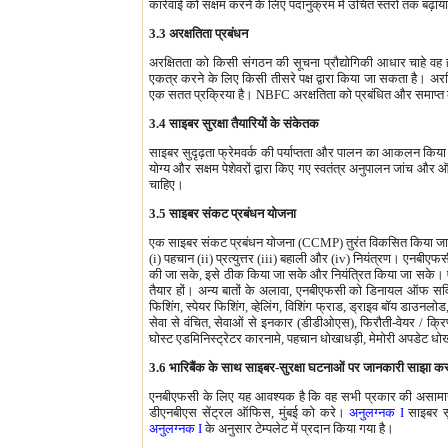
कार्रवाई को सक्षम करने के लिए पदानुक्रम में उचित स्तरों तक बढ़ा
3.3 अरक्षतिता प्रबंधन
अरक्षितता को किसी संगठन की सूचना प्रौद्योगिकी आधार चाहे वह ह
एकत्र करने के लिए किसी तीसरे पक्ष द्वारा किया जा सकता है। अर
एक सतत प्रक्रिया है। NBFC अरक्षतिता को प्रबंधित और समाप्त करन
3.4 साइबर सुरक्षा तैयारियों के संकेतक
साइबर सुदृढ़ता फ्रेमवर्क की पर्याप्तता और पालन का आकलन किया
योग्य और सक्षम पेशेवरों द्वारा किए गए स्वतंत्र अनुपालन जांच औ
चाहिए।
3.5 साइबर संकट प्रबंधन योजना
एक साइबर संकट प्रबंधन योजना (CCMP) तुरंत विकसित किया जाना 
(i) पहचान (ii) प्रत्युत्तर (iii) बहाली और (iv) नियंत्रण। एनबी
की जा सके, इसे ठीक किया जा सके और नियंत्रित किया जा सके। एन
तैयार हों। अन्य बातों के अलावा, एनबीएफसी को डिनायल ऑफ सर्विस,
फिशिंग, स्पेयर फिशिंग, व्हेलिंग, विशिंग फ्राड, ड्राइव बॉय डाउ
सेवा से वंचित, सेवाओं से इनकार (डीडीओएस), फिरौती-वेयर / क्रिप्टो 
घोस्ट एडमिनिस्ट्रेटर कारनामे, पहचान धोखाधड़ी, मेमोरी अपडेट धोख
3.6 भारिबैंक के साथ साइबर-सुरक्षा घटनाओं पर जानकारी साझा क
एनबीएफसी के लिए यह आवश्यक है कि वह सभी प्रकार की असामान
डीएनबीएस सेंट्रल ऑफिस, मुंबई को करे।
अनुलग्नक I
साइबर सु
अनुलग्नक I
के अनुसार टेम्पलेट में प्रदान किया गया है।