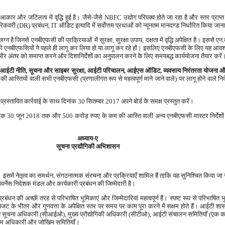
त्र के आकार और जटिलता में वृद्धि हुई है। जैसे-जैसे NBFC उद्योग परिपक्व होते जा रहा है और स्तर प्राप
 रिकवरी (DR) प्रबंधन, IT ऑडिट इत्यादि में सर्वोत्तम प्रथाओं को न्यूनतम मानदण्ड निर्धारित किया जा
्न है जिनसे एनबीएफसी की प्रक्रियाओं में सुरक्षा, सुरक्षा उपाय, दक्षता में वृद्धि अपेक्षित है। इस
को एनबीएफसियों ने पहले ही लागू कर लिया हो या लागू कर रहे हों। इसलिए एनबीएफसी के लिए यह आवश्य
 और अंतर को समाप्त करने और दिशानिर्देशों का अनुपालन करने के लिए समयबद्ध कार्ययोजना तैयार करें
 आईटी नीति, सूचना और साइबर सुरक्षा, आईटी परिचालन, आईएस ऑडिट, व्यवसाय निरंतरता योजना औ
 की आस्तियों वाली सभी एनबीएफसी (प्रणालीगत रूप से महत्वपूर्ण माने जाने वाले) पर लागू होने वाले न
प्रस्तावित कार्रवाई के साथ दिनांक 30 सितम्बर 2017 अपने बोर्ड के समक्ष प्रस्तुत करें।
 का दिनांक 30 जून 2018 तक और 500 करोड़ रुपए के कम की आस्ति वाली अन्य एनबीएफसी मास्टर निर्द
अध्याय-ए
सूचना प्रद्यौगिकी अभिशासन
 है। इसमें नेतृत्व का समर्थन, संगठनात्मक संरचना और प्रक्रियाएँ शामिल हैं ताकि यह सुनिश्चित क
 गवर्नेस निदेशक मंडल और कार्यकारी प्रबंधन की जिम्मेदारी है।
ंधन की अच्छी तरह से परिभाषित भूमिकाएं और जिम्मेदारियां महत्वपूर्ण हैं। स्पष्ट रूप से परिभाषित 
, बजट के भीतर और गुणवत्ता के अपेक्षित स्तर पर समय पर काम पूरा करने में सक्षम होते हैं। आईटी शा
ुख्य सूचना अधिकारी (सीआईओ), मुख्य प्रौद्योगिकी अधिकारी (सीटीओ), आईटी संचालन समितियाँ (एक क
खिम अधिकारी और जोखिम समितियाँ।