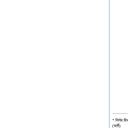
* निर्गम व
(भर्ती)