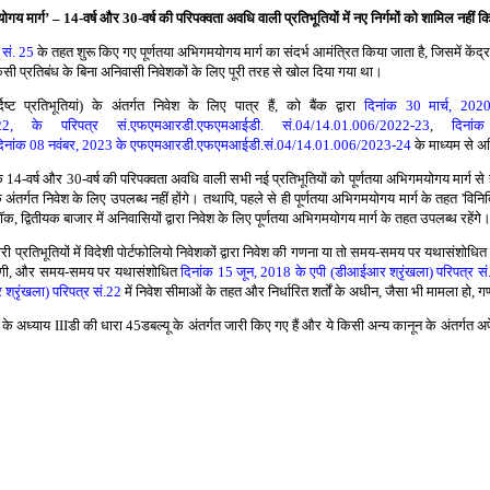
गमयोगय मार्ग’ – 14-वर्ष और 30-वर्ष की परिपक्वता अवधि वाली प्रतिभूतियों में नए निर्गमों को शामिल नहीं 
 सं. 25
के तहत शुरू किए गए पूर्णतया अभिगमयोगय मार्ग का संदर्भ आमंत्रित किया जाता है, जिसमें केंद्
किसी प्रतिबंध के बिना अनिवासी निवेशकों के लिए पूरी तरह से खोल दिया गया था।
ष्ट प्रतिभूतियां) के अंतर्गत निवेश के लिए पात्र हैं, को बैंक द्वारा
दिनांक 30 मार्च, 20
, के परिपत्र सं.एफएमआरडी.एफएमआईडी. सं.04/14.01.006/2022-23
,
दिना
िनांक 08 नवंबर, 2023 के एफएमआरडी.एफएमआईडी.सं.04/14.01.006/2023-24
के माध्यम से 
ि 14-वर्ष और 30-वर्ष की परिपक्वता अवधि वाली सभी नई प्रतिभूतियों को पूर्णतया अभिगमयोगय मार्ग से
े अंतर्गत निवेश के लिए उपलब्ध नहीं होंगे। तथापि, पहले से ही पूर्णतया अभिगमयोगय मार्ग के तहत 'विनिर्दि
क, द्वितीयक बाजार में अनिवासियों द्वारा निवेश के लिए पूर्णतया अभिगमयोगय मार्ग के तहत उपलब्ध रहेंगे
ी प्रतिभूतियों में विदेशी पोर्टफोलियो निवेशकों द्वारा निवेश की गणना या तो समय-समय पर यथासंशोधि
 जाएगी, और समय-समय पर यथासंशोधित
दिनांक 15 जून, 2018 के एपी (डीआईआर श्रृंखला) परिपत्र सं
्रृंखला) परिपत्र सं.22
में निवेश सीमाओं के तहत और निर्धारित शर्तों के अधीन, जैसा भी मामला हो,
के अध्याय IIIडी की धारा 45डबल्यू के अंतर्गत जारी किए गए हैं और ये किसी अन्य कानून के अंतर्गत अपे