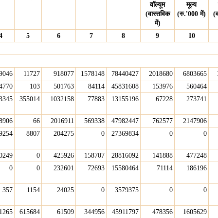
वॉल्यूम
मूल्य
(वास्तविक
(रु.'000 में)
(
में)
4
5
6
7
8
9
10
9046
11727
918077
1578148
78440427
2018680
6803665
4770
103
501763
84114
45831608
153976
560464
3345
355014
1032158
77883
13155196
67228
273741
8906
66
2016911
569338
47982447
762577
2147906
9254
8807
204275
0
27369834
0
0
0249
0
425926
158707
28816092
141888
477248
0
0
232601
72693
15580464
71114
186196
357
1154
24025
0
3579375
0
0
1265
615684
61509
344956
45911797
478356
1605629