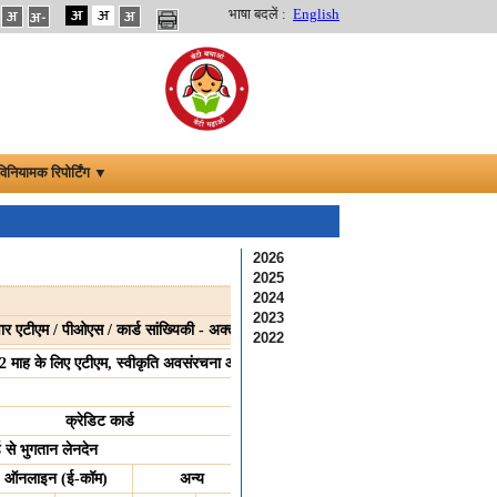
भाषा बदलें :
English
विनियामक रिपोर्टिंग ▼
2026
2025
2024
2023
वार एटीएम / पीओएस / कार्ड सांख्यिकी - अक्तूबर 2022
2022
 माह के लिए एटीएम, स्वीकृति अवसंरचना और कार्ड सांख्यिकी
महीने के दौरान कार्ड से भुगतान औ
क्रेडिट कार्ड
ड से भुगतान लेनदेन
नकद निकासी
ऑनलाइन (ई-कॉम)
अन्य
एटीएम पर
पीओएस पर