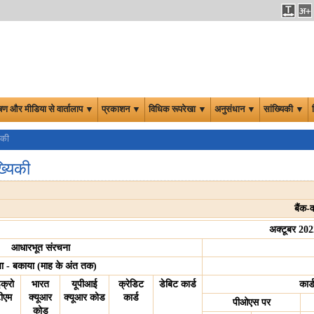
षण और मीडिया से वार्तालाप ▼
प्रकाशन ▼
विधिक रूपरेखा ▼
अनुसंधान ▼
सांख्यिकी ▼
िकी
्यिकी
बैंक-
अक्टूबर 2022
आधारभूत संरचना
या - बकाया (माह के अंत तक)
क्रो
भारत
यूपीआई
क्रेडिट
डेबिट कार्ड
कार्
ीएम
क्यूआर
क्यूआर कोड
कार्ड
पीओएस पर
कोड