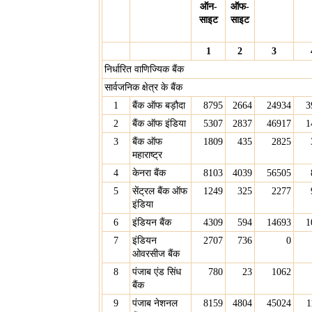
ऑन-
ऑफ-
साइट
साइट
1
2
3
निर्धारित वाणिज्यिक बैंक
सार्वजनिक क्षेत्र के बैंक
1
बैंक ऑफ बड़ौदा
8795
2664
24934
3
2
बैंक ऑफ इंडिया
5307
2837
46917
1
3
बैंक ऑफ
1809
435
2825
महाराष्ट्र
4
केनरा बैंक
8103
4039
56505
5
सेंट्रल बैंक ऑफ
1249
325
2277
इंडिया
6
इंडियन बैंक
4309
594
14693
1
7
इंडियन
2707
736
0
ओवरसीज बैंक
8
पंजाब एंड सिंध
780
23
1062
बैंक
9
पंजाब नेशनल
8159
4804
45024
1