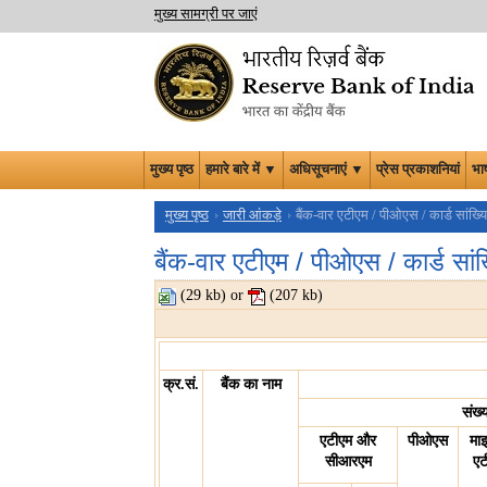
मुख्य सामग्री पर जाएं
मुख्य पृष्ठ
हमारे बारे में ▼
अधिसूचनाएं ▼
प्रेस प्रकाशनियां
भा
मुख्य पृष्ठ
जारी आंकड़े
बैंक-वार एटीएम / पीओएस / कार्ड सांख्य
बैंक-वार एटीएम / पीओएस / कार्ड सांख
(29 kb) or
(207 kb)
क्र.सं.
बैंक का नाम
संख्
एटीएम और
पीओएस
माइ
सीआरएम
एट