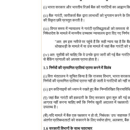
(i) भारत सरकार और भारतीय रिज़र्व बैंक को गारंटियों का आह्वान किए 
(ii) बैंक गारंटी, जारीकर्ता बैंक द्वारा लाभार्थी को भुगतान करने क
की विकृत छवि प्रस्तुत करती है।
(iii) विगत समय में न्यायालय ने गारंटी प्रतिबद्धताओं को तत्परता से 
निषेधादेश के मामले में माननीय उच्चतम न्यायालय द्वारा दिए गए निर्णय 
"अत: हम इस नतीजे पर पहुंचे हैं कि सही न्याय यह है कि बै
धोखाधड़ी के मामले में या उस मामले में जहां बैंक गारंटी को 
(iv) अत: यूसीबी को चाहिए कि वे उनके द्वारा जारी की गई बैंक गारंटि
से बैंकिंग प्रणाली को अपयश प्राप्त होता है।
1.5 निर्णयों की प्रमाणित प्रतियां प्राप्त करने में विलंब
(i) वित्त मंत्रालय ने सूचित किया है कि राजस्व विभाग, भारत सरकार जैस
निर्णयों की प्रमाणित प्रतियां प्राप्त नहीं हो जाती वे गारंटियों को नहीं
(ii) इन कठिनाइयों को ध्यान मे रखते हुए बैंक निम्नलिखित क्रियाविध
(ए) जहां बैंक गारंटी की हकदारी के लिए सरकार द्वारा शुरु की गई कार
आग्रह नहीं करना चाहिए क्यों कि निर्णय खुली अदालत में पक्षकारों
उपलब्ध है।
(बी) यदि मामले में बैंक एक पक्षकार न हो तो, निबंधक/ उप/ सहायक निब
अंतर्गत प्रतिबध्दताटों को सकारने के लिए पर्याप्त होगा, अलबत्ता, 
1.6 सरकारी विभागों के साथ पत्राचार