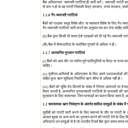
बैंक अधिमान्यत: जमानती गारंटियां ही जारी करें। जमानती गारंटी
से कम न हो या वह गारंटी जिसकी केंद्र सरकार, राज्य सरकार, सार्वजनिक
1.1.6 गैर-जमानती गारंटियां
बैंकों को ग्राहक समूह विशेष और/ या व्यवसाय विशेष के लिए गैर-जम
गैर-जमानती गारंटियां जारी करने का अनुपात तय कर देना चाहिए ताकि 
(ए) बैंक द्वारा किसी भी समय ऐसे ग्राहकों को दी गई गैर-जमानती गा
(बी) बैंक में शेयरधारिता के यथोचित गुणकों से अधिक न हों।
1.1.7 आस्थगित भुगतान गारंटियां
(i) बैंकों को आम तौर पर पर्याप्त मूर्त प्रतिभूतियों या केंद्र या राज
चाहिए।
(ii) पूंजीगत आस्तियों के अधिग्रहण के लिए अपने उधारकर्ताओं की
सहित कुल ऋण सुविधाएं निर्धारित ऋण सीमा से अधिक नहीं हो।
(iii) बैंकों को चूंकि देय किस्तों के संबंध में निरंतर अंतरालों पर
तैयार करती है, आस्थगित भुगतानवाली गारंटियों के प्रस्तावों की 
मूल्यांकन के लिए सामान्यत: जिन मानदंडों का पालन किया जाता है,
1.2 चयनात्मक ऋण नियंत्रण के अंतर्गत शामिल वस्तुओं के संबंध में 
यूसीबी को गारंटी जारी करने के लिए जमानत के तौर पर गारंटी के
आयात शुल्क या अन्य करों का भुगतान करने की गारंटी देने के लिए
अभिप्राय उन वस्तुओं से है जो भारतीय रिज़र्व बैंक द्वारा समय समय पर