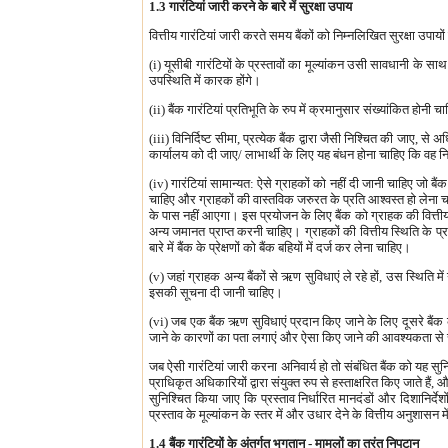
1.3 गारंटियां जारी करने के बारे में सुरक्षा उपाय
वित्तीय गारंटियां जारी करते समय बैंकों को निम्नलिखित सुरक्षा उपा
(i) यूसीबी गारंटियों के प्रस्तावों का मूल्यांकन उसी सावधानी के सा
उपस्थिति में कारक होंगे।
(ii) बैंक गारंटियां प्रतिभूति के रुप में क्रमानुसार संख्यांकित होन
(iii) विनिर्दिष्ट सीमा, प्रत्येक बैंक द्वारा जैसी निश्चित की जाए, स
कार्यालय को दी जाए/ लाभार्थी के लिए यह बंधन होना चाहिए कि वह नियं
(iv) गारंटियां सामान्यत: ऐसे ग्राहकों को नहीं दी जानी चाहिए जो बैं
चाहिए और ग्राहकों की वास्तविक जरुरत के प्रति आश्वस्त हो लेना चाह
के पास नहीं आएगा। इस प्रयोजन के लिए बैंक को ग्राहक की वित्तीय स
अन्य जमानत प्राप्त करनी चाहिए। ग्राहकों की वित्तीय स्थिति के प
बारे में बैंक के प्रेक्षणों को बैंक बहियों में दर्ज कर लेना चाहिए।
(v) जहां ग्राहक अन्य बैंकों से ऋण सुविधाएं ले रहे हों, उस स्थिति म
इसकी सूचना दी जानी चाहिए।
(vi) जब एक बैंक ऋण सुविधाएं प्रदान किए जाने के लिए दूसरे बैंक के 
जाने के कारणों का पता लगाएं और ऐसा किए जाने की आवश्यकता से स्वय
जब ऐसी गारंटियां जारी करना अनिवार्य हो तो संबंधित बैंक को यह सुन
प्राधिकृत अधिकारियों द्वारा संयुक्त रुप से हस्ताक्षरित किए जाते ह
सुनिश्चित किया जाए कि प्रस्ताव निर्धारित मानदंडों और दिशानिर्देश
प्रस्ताव के मूल्यांकन के स्तर में और उधार देने के वित्तीय अनुशासन 
1.4 बैंक गारंटियों के अंतर्गत भुगतान - मामलों का तुरंत निपटान