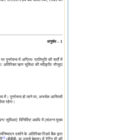
अनुबंध – 1
पुनर्रचना में अग्रिम/ प्रतिभूति की शर्तों में
र/ अतिरिक्त ऋण सुविधा की स्वीकृति/ मौजूदा
प में। पुनर्रचना हो जाने पर, अनर्जक आस्तियों
होता रहेगा।
सुविधाएं/ विनिर्दिष्ट अवधि में (संलग्न मुख्य
ादन दर्शाने के अतिरिक्त रिज़र्व बैंक द्वारा
15
णी
(बीबीबी- या उससे बेहतर) में रेटिंग भी की