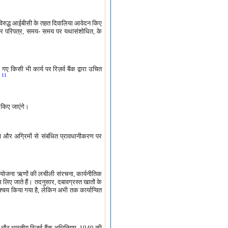
े विरुद्ध आईबीसी के तहत दिवालिया आवेदन किए
स्टर परिपत्र, समय- समय पर यथासंशोधित, के
ए किसी भी कार्य पर रिज़र्व बैंक द्वारा उचित
11
।
ी किए जाएंगे।
 और अग्रिमों से संबंधित प्रावधानीकरण पर
िक परियोजना ऋणों की लचीली संरचना, कार्यनीतिक
लिए जाते हैं। तदनुसार, दबावग्रस्त खातों के
श्चय किया गया है, लेकिन अभी तक कार्यान्वित
ी और भारतीय रिज़र्व बैंक अधिनियम, 1949 की