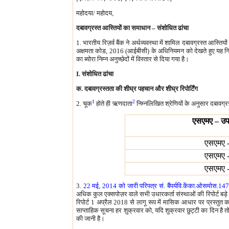
महोदया/ महोदय,
दबावग्रस्त आस्तियों का समाधान – संशोधित ढांचा
1. भारतीय रिज़र्व बैंक ने अर्थव्यवस्था में शामिल दबावग्रस्त आस्ति
अक्षमता कोड, 2016 (आईबीसी) के अधिनियमन को देखते हुए यह निर्णय 
का ब्योरा निम्न अनुच्छेदों में विस्तार से दिया गया है।
I. संशोधित ढांचा
क. दबावग्रस्तता की शीघ्र पहचान और शीघ्र रिपोर्टिंग
1
2
2. चूक
होते ही ऋणदाता
निम्नलिखित श्रेणियों के अनुसार दबावग्र
एसएमए – उप 
एसएमए -
एसएमए -
एसएमए -
3.
22 मई, 2014 को जारी परिपत्र सं. बैंपर्यवि.केंका.ओसमोस
अधिक कुल एक्सपोज़र वाले सभी उधारकर्ता संस्थाओं की रिपोर्ट बड़
रिपोर्ट 1 अप्रैल 2018 से लागू रूप में मासिक आधार पर प्रस्तु
साप्ताहिक सूचना हर शुक्रवार को, यदि शुक्रवार छुट्टी का दिन है 
की जानी है।