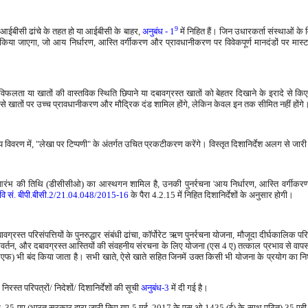
9
हे आईबीसी ढांचे के तहत हो या आईबीसी के बाहर,
अनुबंध - 1
में निहित हैं। जिन उधारकर्ता संस्थाओं क
ार किया जाएगा, जो आय निर्धारण, आस्ति वर्गीकरण और प्रावधानीकरण पर विवेकपूर्ण मानदंडों पर मा
फलता या खातों की वास्तविक स्थिति छिपाने या दबावग्रस्त खातों को बेहतर दिखाने के इरादे से किए ग
में ऐसे खातों पर उच्च प्रावधानीकरण और मौद्रिक दंड शामिल होंगे, लेकिन केवल इन तक सीमित नहीं होंगे
तीय विवरण में, "लेखा पर टिप्पणी" के अंतर्गत उचित प्रकटीकरण करेंगे। विस्तृत दिशानिर्देश अलग से जार
 आरंभ की तिथि (डीसीसीओ) का आस्थगन शामिल है, उनकी पुनर्रचना 'आय निर्धारण, आस्ति वर्गीकरण
ंविवि सं. बीपी.बीसी.2/21.04.048/2015-16
के पैरा 4.2.15 में निहित दिशानिर्देशों के अनुसार होगी।
ावग्रस्त परिसंपत्तियों के पुनरुद्धार संबंधी ढांचा, कॉर्पोरेट ऋण पुनर्रचना योजना, मौजूदा दीर्घकाल
वर्तन, और दबावग्रस्त आस्तियों की संवहनीय संरचना के लिए योजना (एस 4 ए) तत्काल प्रभाव से वापस 
एलएफ) भी बंद किया जाता है। सभी खाते, ऐसे खाते सहित जिनमें उक्त किसी भी योजना के प्रयोग का नि
स्त परिपत्रों/ निदेशों/ दिशानिर्देशों की सूची
अनुबंध-3
में दी गई है।
35 ए, 35 एए (भारत सरकार द्वारा जारी किए गए 5 मई, 2017 के एस.ओ.1435 (ई) के साथ पठित) 35 एब