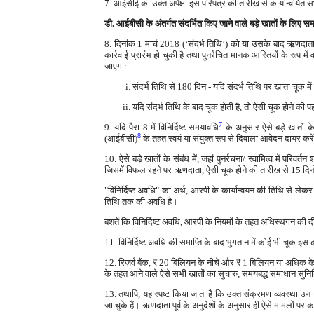
7. आईसीई की उक्त अपेक्षा इस परिपत्र की तारीख से कार्यान्वयित सभी ब
डी. आईबीसी के अंतर्गत संदर्भित किए जाने वाले बड़े खातों के लिए स
8. दिनांक 1 मार्च 2018 (‘संदर्भ तिथि’) को या उसके बाद ऋणदात
कार्रवाई प्रारंभ हो चुकी है तथा पुनर्रचित मानक आस्तियों के रूप में व
जाएगा:
संदर्भ तिथि से 180 दिन - यदि संदर्भ तिथि पर खाता चूक में 
यदि संदर्भ तिथि के बाद चूक होती है, तो ऐसी चूक होने क
7
9. यदि पैरा 8 में विनिर्दिष्ट समयावधि
के अनुसार ऐसे बड़े खातों क
8
(आईबीसी)
के तहत स्वयं या संयुक्त रूप से दिवाला आवेदन दायर करे
10. ऐसे बड़े खातों के संबंध में, जहां पुनर्रचना/ स्वामित्व में परि
जिसमें विफल रहने पर ऋणदाता, ऐसी चूक होने की तारीख से 15 दिनो
"विनिर्दिष्ट अवधि" का अर्थ, आरपी के कार्यान्वयन की तिथि से ले
तिथि तक की अवधि है।
बशर्ते कि विनिर्दिष्ट अवधि, आरपी के नियमों के तहत अधिस्थगन की द
11. विनिर्दिष्ट अवधि की समाप्ति के बाद भुगतान में कोई भी चूक इस 
12. रिज़र्व बैंक,
₹
20 बिलियन के नीचे और
₹
1 बिलियन या अधिक के स
के तहत आने वाले ऐसे सभी खातों का सुचारु, समयबद्ध समाधान सुनि
13. तथापि, यह स्पष्ट किया जाता है कि उक्त संक्रमण व्यवस्था उन उधा
जा चुके हैं। ऋणदाता पूर्व के अनुदेशों के अनुसार ही ऐसे मामलों पर का