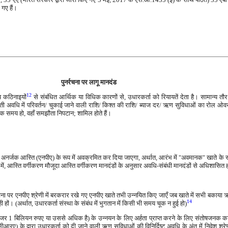
 गए हैं।
पुनर्रचना पर लागू मानदंड
12
य कठिनाइयों
से संबंधित आर्थिक या विधिक कारणों से, उधारकर्ता को रियायतें देता है। सामान्य तौर पर 
ती अवधि में परिवर्तन/ चुकाई जाने वाली राशि/ किश्त की राशि/ ब्याज दर/ ऋण सुविधाओं का रोल ओव
अधिक समय हो, वहाँ समझौता निपटान; शामिल होते हैं।
्काल अनर्जक आस्ति (एनपीए) के रूप में अवक्रमित कर दिया जाएगा, अर्थात, आरंभ में "अवमानक" खाते के रू
ं में, आस्ति वर्गीकरण मौजूदा आस्ति वर्गीकरण मानदंडों के अनुसार अवधि-संबंधी मानदंडों से अधिशासित 
चना पर एनपीए श्रेणी में बरकरार रखे गए एनपीए खाते तभी उन्नयित किए जाएँ जब खाते में सभी बकाया ऋण/ 
14
ी हों। (अर्थात, उधारकर्ता संस्था के संबंध में भुगतान में किसी भी समय चूक न हुई हो)
1 बिलियन रुपए या उससे अधिक है) के उन्नयन के लिए अर्हता प्राप्त करने के लिए संतोषजनक कार्यनिष्प
(सीआरए) के द्वारा उधारकर्ता को दी जाने वाली ऋण सुविधाओं की विनिर्दिष्ट अवधि के अंत में निवेश श्रे