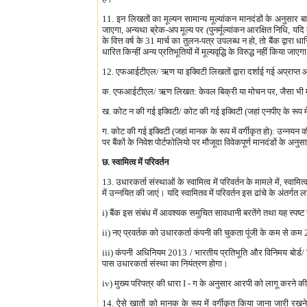
11. इन लिखतों का मूल्यन सामान्य मूल्यांकन मानदंडों के अनुसार ब
जाएगा, अन्यथा ब्रेक-अप मूल्य पर (पुनर्मूल्यांकन आरक्षित निधि, यदि
के वित्त वर्ष के 31 मार्च का तुलन-पत्र उपलब्ध न हो, तो बैंक द्वार
धारित किन्हीं अन्य प्रतिभूतियों में मूल्यवृद्धि के विरुद्ध नहीं किया जाएग
12. एफआईटीएल/ ऋण या इक्विटी लिखतों द्वारा दर्शाई गई अप्राप्त 
क. एफआईटीएल/ ऋण लिखत: केवल बिक्री या मोचन पर, जैसा भी म
ख. कोट न की गई इक्विटी/ कोट की गई इक्विटी (जहां एनपीए के रूप में
ग. कोट की गई इक्विटी (जहां मानक के रूप में वर्गीकृत हो): उन्नयन क
पर बैंकों के निवेश पोर्टफोलियो पर मौजूदा विवेकपूर्ण मानदंडों के अन
छ. स्वामित्व में परिवर्तन
13. उधारकर्ता संस्थाओं के स्वामित्व में परिवर्तन के मामले में, स्
में उन्नयित की जाएं। यदि स्वामितव में परिवर्तन इस ढांचे के अंतर्गत 
i) बैंक इस संबंध में आवश्यक समुचित सावधानी बरतेंगे तथा यह स्पष्
ii) नए प्रवर्तक को उधारकर्ता कंपनी की चुकता पूंजी के कम से 
iii) कंपनी अधिनियम 2013 / भारतीय प्रतिभूति और विनिमय बोर्ड/ किस
पास उधारकर्ता संस्था का नियंत्रण होगा।
iv) मुख्य परिपत्र की धारा I - ग के अनुसार आरपी को लागू करने की
14. ऐसे खातों को मानक के रूप में वर्गीकृत किया जाना जारी रखने