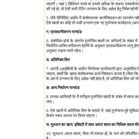
जाएगी। जहां 5 बिलियन रुपये या उससे अधिक के सकल एक्सपोजर के लि
की गई हो, तो ऐसी सभी रेटिंग उन्नयन के लिए अर्हता हेतु निवेश श्रेण
5. यदि विनिर्दिष्ट अवधि में संतोषजनक कार्यनिष्पादन का प्रदर्शन न
ऐसे खातों का कोई भी भावी उन्नयन एक नए पुनर्रचना कार्यक्रम (आ
ग. प्रावधानीकरण मानदंड
6. संशोधित ढांचे के अंतर्गत पुनर्रचित खातों पर अग्रिमों के संब
निर्धारित आस्ति वर्गीकरण श्रेणी के अनुसार प्रावधानीकरण लागू होगा।
अनुसार रखना जारी रहेगा।
घ. अतिरिक्त वित्त
7. आरपी (आईबीसी के अधीन निर्णायक प्राधिकारी द्वारा अनुमोदित
जाएगा, बशर्ते कि खाता संतोषजनक कार्य निष्पादन करता है (जैसा कि ऊ
के अंत में उन्नयन के लिए अर्हक नहीं होता है, तो अतिरिक्त वित्त को भ
ङ. आय निर्धारण मानदंड
8. मानक आस्तियों के में वर्गीकृत पुनर्रचित खातों के संबंध में ब्
जाए।
9. ऐसे खातों में अतिरिक्त वित्त के मामले में, जहां पुनर्रचना-पूर्व 
केवल नकद आधार पर किया जाएगा।
च. मूलधन का ऋण/ इक्विटी में तथा अदत्त ब्याज का निधिक ब्याज म
10. मूलधन/ अदत्त ब्याज, जैसा भी मामला हो, के भाग को परिवर्ति
है।