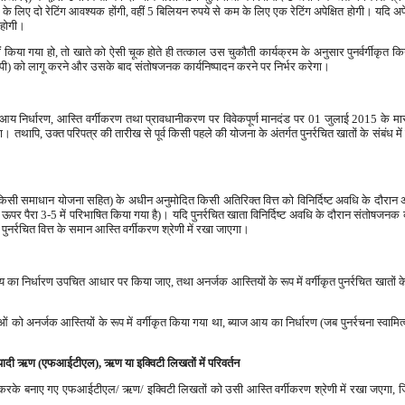
ए दो रेटिंग आवश्यक होंगी, वहीं 5 बिलियन रुपये से कम के लिए एक रेटिंग अपेक्षित होगी। यदि अपेक्
ी होगी।
हीं किया गया हो, तो खाते को ऐसी चूक होते ही तत्काल उस चुकौती कार्यक्रम के अनुसार पुनर्वर्गीकृत क
रपी) को लागू करने और उसके बाद संतोषजनक कार्यनिष्पादन करने पर निर्भर करेगा।
ंध में आय निर्धारण, आस्ति वर्गीकरण तथा प्रावधानीकरण पर विवेकपूर्ण मानदंड पर 01 जुलाई 2015 के 
 तथापि, उक्त परिपत्र की तारीख से पूर्व किसी पहले की योजना के अंतर्गत पुनर्रचित खातों के संबंध में क
 किसी समाधान योजना सहित) के अधीन अनुमोदित किसी अतिरिक्त वित्त को विनिर्दिष्ट अवधि के दौरान
पर पैरा 3-5 में परिभाषित किया गया है)। यदि पुनर्रचित खाता विनिर्दिष्ट अवधि के दौरान संतोषजनक कार
ी पुनर्रचित वित्त के समान आस्ति वर्गीकरण श्रेणी में रखा जाएगा।
याज आय का निर्धारण उपचित आधार पर किया जाए, तथा अनर्जक आस्तियों के रूप में वर्गीकृत पुनर्रचित खात
सुविधाओं को अनर्जक आस्तियों के रूप में वर्गीकृत किया गया था, ब्याज आय का निर्धारण (जब पुनर्रचना स्वाम
ीयादी ऋण (एफआईटीएल), ऋण या इक्विटी लिखतों में परिवर्तन
त करके बनाए गए एफआईटीएल/ ऋण/ इक्विटी लिखतों को उसी आस्ति वर्गीकरण श्रेणी में रखा जएगा, जिसमे