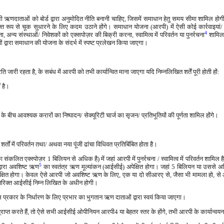
सभी ऋणदाताओं को बोर्ड द्वारा अनुमोदित नीति बनानी चाहिए, जिसमें समाधान हेतु समय सीमा शामिल 
त रूप से चूक सुधारने के लिए कदम उठाने होंगे। समाधान योजना (आरपी) में ऐसी कोई कार्रवाइयां/ यो
4
 अन्य संस्थाओं/ निवेशकों को एक्सपोज़र की बिक्री करना, स्वामित्व में परिवर्तन या पुनर्रचना
शामिल 
 द्वारा समाधान की योजना के संदर्भ में स्पष्ट प्रलेखन किया जाएगा।
ारी रहता है, के सबंध में आरपी को तभी कार्यान्वित माना जाएगा यदि निम्नलिखित शर्तें पूरी होती हों:
ं है।
बीच आवश्यक करारों का निष्पादन/ सेक्यूरिटी चार्ज का सृजन/ प्रतिभूतियों की पूर्णता शामिल होंगे।
ों में परिवर्तन तथा/ अथवा नया पूंजी ढांचा विधिवत प्रतिबिंबित होता है।
संकलित एक्स्पोज़र 1 बिलियन से अधिक है) में जहां आरपी में पुनर्रचना / स्वामित्व में परिवर्तन शामिल है,
5
द्वारा अवशिष्ट ऋण
का स्वतंत्र ऋण मूल्यांकन (आईसीई) अपेक्षित होगा। जहां 5 बिलियन या उससे अधि
पेक्षित होगा। केवल ऐसे आरपी जो अवशिष्ट ऋण के लिए, एक या दो सीआरए से, जैसा भी मामला हो, स
अतिरिक्त आईसीई निम्न लिखित के अधीन होगी।
्रकार के निर्धारण के लिए प्रभार का भुगतान ऋण दाताओं द्वारा स्वयं किया जाएगा।
ाप्त करते हैं, तो ऐसे सभी आईसीई ओपीनियन आरपी4 या बेहतर स्तर के होंगे, तभी आरपी के कार्यान्व