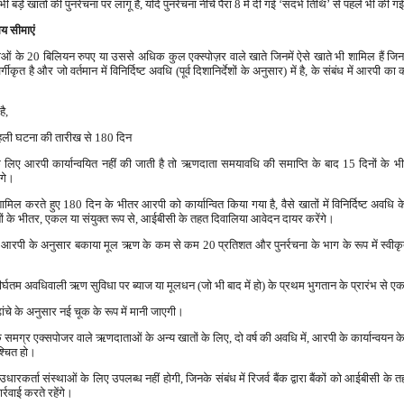
ड़े खातों की पुनर्रचना पर लागू है, यदि पुनर्रचना नीचे पैरा 8 में दी गई ‘संदर्भ तिथि’ से पहले भी की गई
मय सीमाएं
ाओं के 20 बिलियन रुपए या उससे अधिक कुल एक्स्पोज़र वाले खाते जिनमें ऐसे खाते भी शामिल हैं जि
र्गीकृत है और जो वर्तमान में विनिर्दिष्ट अवधि (पूर्व दिशानिर्देशों के अनुसार) में है, के संबंध में आरपी
है,
ी पहली घटना की तारीख से 180 दिन
े लिए आरपी कार्यान्वयित नहीं की जाती है तो ऋणदाता समयावधि की समाप्ति के बाद 15 दिनों के
ंगे।
वर्तन शामिल करते हुए 180 दिन के भीतर आरपी को कार्यान्वित किया गया है, वैसे खातों में विनिर्दिष्ट अव
ं के भीतर, एकल या संयुक्त रूप से, आईबीसी के तहत दिवालिया आवेदन दायर करेंगे।
कर आरपी के अनुसार बकाया मूल ऋण के कम से कम 20 प्रतिशत और पुनर्रचना के भाग के रूप में स्वीकृत
ीर्घतम अवधिवाली ऋण सुविधा पर ब्याज या मूलधन (जो भी बाद में हो) के प्रथम भुगतान के प्रारंभ से एक 
ढांचे के अनुसार नई चूक के रूप में मानी जाएगी।
मग्र एक्सपोजर वाले ऋणदाताओं के अन्य खातों के लिए, दो वर्ष की अवधि में, आरपी के कार्यान्वयन के
श्चित हो।
रकर्ता संस्थाओं के लिए उपलब्ध नहीं होगी, जिनके संबंध में रिजर्व बैंक द्वारा बैंकों को आईबीसी के तहत
र्रवाई करते रहेंगे।