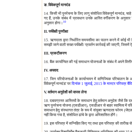
ङ. विवेकपूर्ण मानदंड
14. किसी भी पुनर्रचना के लिए लागू संशोधित विवेकपूर्ण मानदंड, चा
गए हैं, उनके संबंध में प्रावधान उनके आस्ति वर्गीकरण के अनुस
10
अनुसार होगा।
II. पर्यवेक्षी पुनरीक्षा
15. ऋणदाता द्वारा निर्धारित समयसीमा का पालन करने में कोई भी वि
समझी जाने वाली सख्त पर्यवेक्षी/ प्रवर्तन कार्रवाई की जाएगी, जिस
III. प्रकटीकरण
16. बैंक कार्यान्वित की गई समाधान योजनाओं के संबंध में अपने वित्
IV. अपवाद
17. जिन परियोजनाओं के कार्यान्वयन में वाणिज्यिक परिचालन के
विवेकपूर्ण मानदंड' पर
दिनांक 1 जुलाई, 2015 के मास्टर परिपत्र बै
V. वर्तमान अनुदेशों को वापस लेना
18. दबावग्रस्त आस्तियों के समाधान हेतु वर्तमान अनुदेश जैसे कि दब
ऋण पुनर्रचना योजना (एसडीआर), एसडीआर से बाहर स्वामित्व में परि
समाधान हेतु संस्थागत तंत्र के रूप में संयुक्त ऋणदाता फोरम (जे
नहीं किया गया है, संशोधित ढांचे के द्वारा अभिशासित होंगे।
19. इस परिपत्र में सन्निहित किए गए तथा इस परिपत्र की तारीख से निर
20. उपर्युक्त दिशानिर्देश बैंककारी विनियमन अधिनियम की धारा 