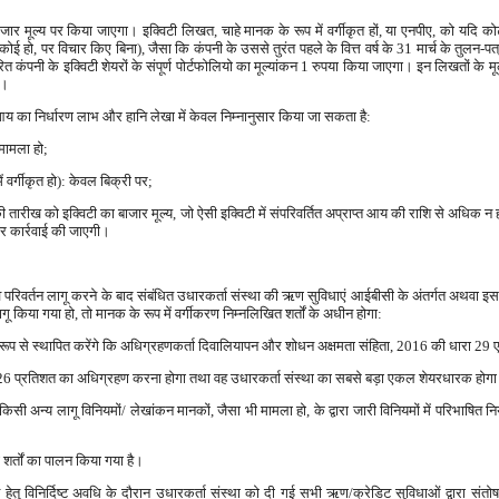
ाजार मूल्य पर किया जाएगा। इक्विटी लिखत, चाहे मानक के रूप में वर्गीकृत हों, या एनपीए, को यदि को
 कोई हो, पर विचार किए बिना), जैसा कि कंपनी के उससे तुरंत पहले के वित्त वर्ष के 31 मार्च के तुलन-प
ा धारित कंपनी के इक्विटी शेयरों के संपूर्ण पोर्टफोलियो का मूल्यांकन 1 रुपया किया जाएगा। इन लिखतों क
ा।
आय का निर्धारण लाभ और हानि लेखा में केवल निम्नानुसार किया जा सकता है:
ामला हो;
 वर्गीकृत हो): केवल बिक्री पर;
ी तारीख को इक्विटी का बाजार मूल्य, जो ऐसी इक्विटी में संपरिवर्तित अप्राप्त आय की राशि से अधिक न हो।
ुसार कार्रवाई की जाएगी।
वामित्व परिवर्तन लागू करने के बाद संबंधित उधारकर्ता संस्था की ऋण सुविधाएं आईबीसी के अंतर्गत अथवा इस
लागू किया गया हो, तो मानक के रूप में वर्गीकरण निम्नलिखित शर्तों के अधीन होगा:
ट रूप से स्थापित करेंगे कि अधिग्रहणकर्ता दिवालियापन और शोधन अक्षमता संहिता, 2016 की धारा 29 ए क
कम 26 प्रतिशत का अधिग्रहण करना होगा तथा वह उधारकर्ता संस्था का सबसे बड़ा एकल शेयरधारक होग
ी अन्य लागू विनियमों/ लेखांकन मानकों, जैसा भी मामला हो, के द्वारा जारी विनियमों में परिभाषित न
 शर्तों का पालन किया गया है।
 हेतु विनिर्दिष्ट अवधि के दौरान उधारकर्ता संस्था को दी गई सभी ऋण/क्रेडिट सुविधाओं द्वारा संतो