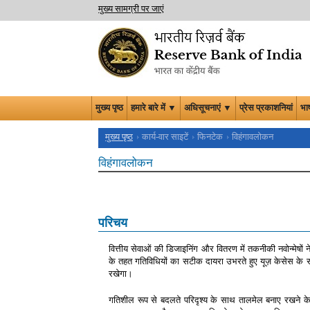
मुख्य सामग्री पर जाएं
मुख्य पृष्ठ
हमारे बारे में ▼
अधिसूचनाएं ▼
प्रेस प्रकाशनियां
भा
मुख्य पृष्ठ
कार्य-वार साइटें
फिनटेक
विहंगावलोकन
विहंगावलोकन
परिचय
वित्तीय सेवाओं की डिजाइनिंग और वितरण में तकनीकी नवोन्मेषो
के तहत गतिविधियों का सटीक दायरा उभरते हुए यूज़ केसेस के सा
रखेगा।
गतिशील रूप से बदलते परिदृश्य के साथ तालमेल बनाए रखने के ल