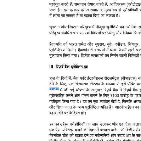
प्रस्तुत करते हैं, समाधान तैयार करते हैं, आदि‍प्ररूप (प्रोटो
जाता है। इस प्रकार प्राप्त समाधान, मुख्य रूप से प्रौद्योगिकी 
में लाया जा सकता है या बढ़ावा दिया जा सकता है।
भुगतान और निपटान परिदृश्य में मौजूदा चुनौतियों का नवोन्मेषी 
परिदृश्य संबंधित चार समस्या विवरणों पर घरेलू और वैश्विक फिनट
हैकाथॉन को भारत समेत और यूएसए, यूके, स्वीडन, सिंगापुर, 
प्रतिक्रिया मिली। हैकथॉन तीन चरणों में चला जिसमें पहले चरण
मूल्यांकन किया गया। विजेता समाधानों का निर्णय बाहरी विशेषज्ञ
III. रिज़र्व बैंक इनोवेशन हब
हाल के दिनों में, बैंक फॉर इंटरनेशनल सेटलमेंट्स (बीआईएस) सहित
देने के लिए, एक संस्थागत सेटअप के माध्यम से इसे पोषित
वक्तव्य
में की गई घोषणा के अनुसार रिज़र्व बैंक ने रिज़र्व ब
प्रोत्साहित करने और पोषण करने के लिए
100 करोड़ के प्र
₹
पंजीकृत किया गया है। हब का एक स्वतंत्र बोर्ड है, जिसके अध्यक
और शिक्षा जगत के अन्य प्रतिष्ठित व्यक्ति हैं। आरबीआईएच का 
बढ़ावा देने पर केंद्रित हो।
हब का उद्देश्य प्रौद्योगिकी का लाभ उठाकर और एक ऐसा वातावरण 
एक ऐसा परितंत्र बनाने की दिशा में प्रयास करेगा जो वित्तीय से
फिनटेक शोध को बढ़ावा देने एवं नवोन्मेषियों और स्टार्ट-अप
वित्तीय क्षेत्र के संस्थानों, प्रौद्योगिकी, उद्योग और शैक्षणि