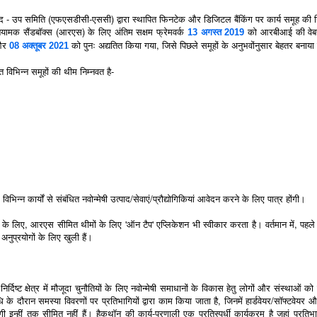
षद - उप समिति (एफएसडीसी-एससी) द्वारा स्थापित फिनटेक और डिजिटल बैंकिंग पर कार्य समूह की स
यामक सैंडबॉक्स (आरएस) के लिए अंतिम सक्षम फ्रेमवर्क
को आरबीआई की वेब
13 अगस्त 2019
र
को पुनः अद्यतित किया गया, जिसे पिछले समूहों के अनुभवोंनुसार बेहतर बनाय
08 अक्तूबर 2021
भिन्न समूहों की थीम निम्नवत है-
न्न कार्यों से संबंधित नवोन्मेषी उत्पाद/सेवाएं/प्रौद्योगिकियां आवेदन करने के लिए पात्र होंगी।
ने के लिए, आरएस सीमित थीमों के लिए 'ऑन टैप' एप्लिकेशन भी स्वीकार करता है। वर्तमान में, पहले 
नुप्रयोगों के लिए खुली हैं।
्दिष्ट क्षेत्र में मौजूदा चुनौतियों के लिए नवोन्मेषी समाधानों के विकास हेतु लोगों और संस्थाओं 
दौरान समस्या विवरणों पर प्रतिभागियों द्वारा काम किया जाता है, जिनमें हार्डवेयर/सॉफ्टवेयर 
ी इन्हीं तक सीमित नहीं हैं। हैकथॉन की कार्य-प्रणाली एक प्रतिस्पर्धी कार्यक्रम है जहां प्रतिभ