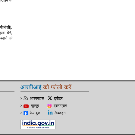
 (पीओसी),
ावा देने,
ढ़ाने एवं
आरबीआई
को फॉलो करें
आरएसएस
ट्वीटर
यूट्यूब
इंस्टाग्राम
फेसबुक
लिंक्डइन