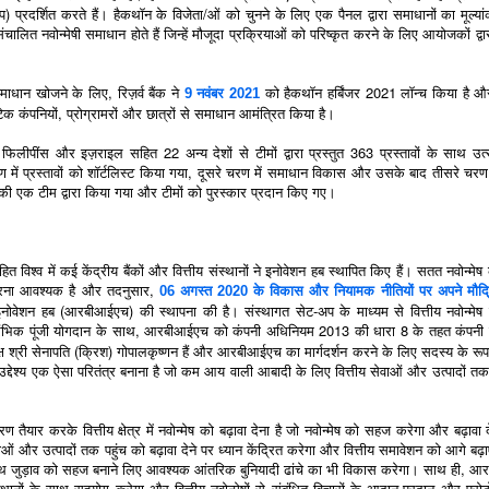
टाइप) प्रदर्शित करते हैं। हैकथॉन के विजेता/ओं को चुनने के लिए एक पैनल द्वारा समाधानों का मूल्य
संचालित नवोन्मेषी समाधान होते हैं जिन्हें मौजूदा प्रक्रियाओं को परिष्कृत करने के लिए आयोजकों द्व
समाधान खोजने के लिए, रिज़र्व बैंक ने
को हैकथॉन हर्बिंजर 2021 लॉन्च किया है औ
9 नवंबर 2021
ेक कंपनियों, प्रोग्रामरों और छात्रों से समाधान आमंत्रित किया है।
फिलीपींस और इज़राइल सहित 22 अन्य देशों से टीमों द्वारा प्रस्तुत 363 प्रस्तावों के साथ उ
 में प्रस्तावों को शॉर्टलिस्ट किया गया, दूसरे चरण में समाधान विकास और उसके बाद तीसरे चरण 
ों की एक टीम द्वारा किया गया और टीमों को पुरस्कार प्रदान किए गए।
 विश्व में कई केंद्रीय बैंकों और वित्तीय संस्थानों ने इनोवेशन हब स्थापित किए हैं। सतत नवोन्मेष 
 करना आवश्यक है और तदनुसार,
06 अगस्त 2020 के विकास और नियामक नीतियों पर अपने मौद्
ैंक इनोवेशन हब (आरबीआईएच) की स्थापना की है। संस्थागत सेट-अप के माध्यम से वित्तीय नवोन्म
ारंभिक पूंजी योगदान के साथ, आरबीआईएच को कंपनी अधिनियम 2013 की धारा 8 के तहत कंपनी के
्ष श्री सेनापति (क्रिश) गोपालकृष्णन हैं और आरबीआईएच का मार्गदर्शन करने के लिए सदस्य के रूप म
उद्देश्य एक ऐसा परितंत्र बनाना है जो कम आय वाली आबादी के लिए वित्तीय सेवाओं और उत्पादों तक
तैयार करके वित्तीय क्षेत्र में नवोन्मेष को बढ़ावा देना है जो नवोन्मेष को सहज करेगा और बढ़ावा
वाओं और उत्पादों तक पहुंच को बढ़ावा देने पर ध्यान केंद्रित करेगा और वित्तीय समावेशन को आगे बढ
 के साथ जुड़ाव को सहज बनाने लिए आवश्यक आंतरिक बुनियादी ढांचे का भी विकास करेगा। साथ ही, 
क संस्थानों के साथ सहयोग करेगा और वित्तीय नवोन्मेषों से संबंधित विचारों के आदान-प्रदान और प्रो