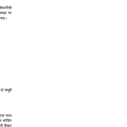
िफारिशों
साइट पर
ा गया।
दो समूहों
को एक साथ
और कोडिंग
ागी विचार