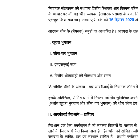
नियामक सैंडबॉक्स की स्थापना वित्तीय स्थिरता और विकास परि
के आधार पर की गई थी। व्यापक हितधारक परामर्श के बाद, नि
प्रस्तुत किया गया था। सक्षम फ्रेमवर्क को
औ
16 दिसंबर 2020
आरएस थीम के (विषयक) समूहों पर आधारित है। आरएस के तहत वि
I. खुदरा भुगतान
II. सीमा-पार भुगतान
III. एमएसएमई ऋण
IV. वित्तीय धोखाधड़ी की रोकथाम और शमन
V. सीमीत थीमों के अलावा - यहां आरबीआई के नियामक डोमेन में विभि
इसके अतिरिक्त, सीमित थीमों में निरंतर नवोन्मेष सुनिश्चित कर
(अर्थात खुदरा भुगतान और सीमा पार भुगतान) की थीम 'ऑन टैप' अ
II. आरबीआई हैकथॉन – हार्बिंजर
हैकथॉन एक ऐसा कार्यक्रम है जो समस्या विवरणों के माध्यम से निर
लाने के लिए आयोजित किया जाता है। हैकथॉन की सीमित अवधि के 
समुदाय के व्यक्ति, दल एवं संस्थाएं शामिल हैं। तथापि प्रतिभाग