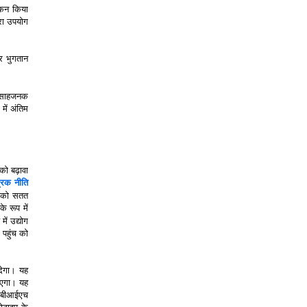
ांकन किया
ारा उपयोग
र भुगतान
त्साहजनक
में अंतिम
को बढ़ावा
रिक नीति
ेष को सतत
 रूप में
ें उद्योग
 पहुंच को
 देगा। यह
़ाएगा। यह
आरबीआईएच
टोटाइप के