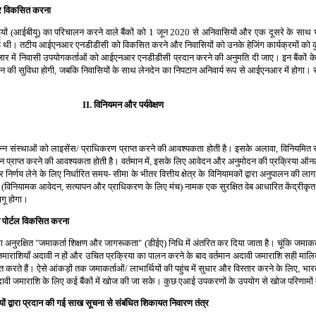
ज़ार विकसित करना
ग इकाइयों (आईबीयू) का परिचालन करने वाले बैंकों को 1 जून 2020 से अनिवासियों और एक दूसरे के सा
ि दी गई थी। तटीय आईएनआर एनडीडीसी को विकसित करने और निवासियों को उनके हेजिंग कार्यक्रमों को क
य बाज़ार में निवासी उपयोगकर्ताओं को आईएनआर एनडीडीसी प्रदान करने की अनुमति दी जाए। इन बैंकों 
 की सुविधा होगी, जबकि निवासियों के साथ लेनदेन का निपटान अनिवार्य रूप से आईएनआर में होगा। सं
II. विनियमन और पर्यवेक्षण
विभिन्न संस्थाओं को लाइसेंस/ प्राधिकरण प्राप्त करने की आवश्यकता होती है। इसके अलावा, विनियमित
मोदन प्राप्त करने की आवश्यकता होती है। वर्तमान में, इसके लिए आवेदन और अनुमोदन की प्रक्रिया 
 पर निर्णय लेने के लिए निर्धारित समय- सीमा के भीतर वित्तीय क्षेत्र के विनियामकों द्वारा अनुपालन
(विनियामक आवेदन, सत्यापन और प्राधिकरण के लिए मंच) नामक एक सुरक्षित वेब आधारित केंद्रीकृत प
ागू होगा।
ब पोर्टल विकसित करना
वारा अनुरक्षित "जमाकर्ता शिक्षण और जागरूकता" (डीईए) निधि में अंतरित कर दिया जाता है। चूंकि जमाकर्त
जमाराशियाँ अदावी न हों और उचित प्रक्रिया का पालन करने के बाद वर्तमान अदावी जमाराशि सही मालिक
 करते हैं। ऐसे आंकड़ों तक जमाकर्ताओं/ लाभार्थियों की पहुंच में सुधार और विस्तार करने के लिए, भारत
दावी जमाराशि के लिए कई बैंकों में खोज की जा सके। कुछ एआई उपकरणों के उपयोग से खोज परिणामों
यों द्वारा प्रदान की गई साख सूचना से संबंधित शिकायत निवारण तंत्र