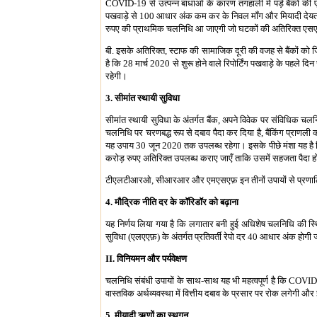
COVID-19 से उत्पन्न बाधाओं के कारण तंगहाली में पड़े बैंकों की 
पखवाड़े से 100 आधार अंक कम कर के निवल माँग और मियादी देयताओ
रुपए की प्राथमिक चलनिधि आ जाएगी जो घटकों की अतिरिक्त एसएलआर
बी. इसके अतिरिक्त, स्टाफ की सामाजिक दूरी की वजह से बैंकों को जि
है कि 28 मार्च 2020 से शुरू होने वाले रिपोर्टिंग पखवाड़े के पह
रहेगी।
3. सीमांत स्थायी सुविधा
सीमांत स्थायी सुविधा के अंतर्गत बैंक, अपने विवेक पर संविधिक 
चलनिधि पर चरणबद्ध रूप से दबाव पैदा कर दिया है, बैंकिंग प्राणल
यह उपाय 30 जून 2020 तक उपलब्ध रहेगा। इसके पीछे मंशा यह है कि
करोड़ रुपए अतिरिक्त उपलब्ध कराए जाएँ ताकि उसमें सहजता पैदा 
टीएलटीआरओ, सीआरआर और एमएसएफ़ इन तीनों उपायों से प्रणालि
4. मौद्रिक नीति दर के कॉरिडॉर को बढ़ाना
यह निर्णय लिया गया है कि लगातार बनी हुई अधिशेष चलनिधि की 
सुविधा (एलएएफ़) के अंतर्गत प्रतिवर्ती रेपो दर 40 आधार अंक होग
II. विनियमन और पर्यवेक्षण
चलनिधि संबंधी उपायों के साथ-साथ यह भी महत्वपूर्ण है कि COVID
वास्तविक अर्थव्यवस्था में वित्तीय दबाव के प्रसार पर रोक लगेगी
5. मीयादी ऋणों का स्थगन