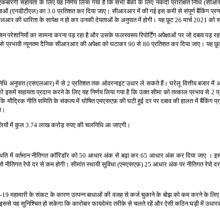
एकबारगी सहायता के लिए यह निर्णय लिया गया है कि सभी बैंकों के लिए नकदी प्रारक्षित निधि (सीआरआ
ं (एनडीटीएल) का 3.0 प्रतिशत कर दिया जाए। सीआरआर में की गई इस कमी से संपूर्ण बैंकिंग प्र
 की धारिता के सापेक्ष न हो कर उनकी देयताओं के अनुपात में होगी। यह छूट 26 मार्च 2021 को सम
न परेशानियों का सामना करना पड़ रहा है और उसके फलस्वरूप रिपोर्टिंग अपेक्षाओं पर जो दबाव पड़ रहा है
ले दिन से प्रभावी न्यूनतम दैनिक सीआरआर की अपेक्षा को घटाकर 90 से 80 प्रतिशत कर दिया जाए। यह 
चलनिधि अनुपात (एसएलआर) में से 2 प्रतिशत तक ओवरनाइट उधार ले सकते हैं। घरेलू वित्तीय बजार में
ी को इसमें सहायता प्रदान करने के लिए यह निर्णय लिया गया है कि उक्त सीमा को तत्काल प्रभाव से 
 मौद्रिक नीति समिति के संकल्प में घोषित एमएसएफ़ की घटी हुई दर पर दबाव की हालत में बैंकिंग प
हो।
यों में कुल 3.74 लाख करोड़ रुपए की चलनिधि आ जाएगी।
स्थिति में वर्तमान नीतिगत कॉरिडॉर को 50 आधार अंक से बढ़ा कर 65 आधार अंक कर दिया जाए । 
ी जो नीतिगत रेपो दर से कम होगी। सीमांत स्थायी सुविधा (एमएसएफ़) 25 आधार अंक पर नीतिगत रेपो द
-19 महामारी के संकट के कारण उत्पन्न बाधाओं की वजह से कर्ज चुकाने के बोझ को कम करने के लिए 
 और इससे यह सुनिश्चित हो सकेगा कि कारोबार फायदेमंद तरीके से चलते रहें और ऐसी कठिन घड़ी में उधा