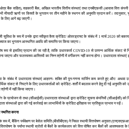
ानीय क्षेत्र बैंक सहित), सहकारी बैंक, अखिल भारतीय वित्तीय संस्थाएं तथा एनबीएफ़सी (आवास वित्त कंप
सभी मीयादी ऋणों पर किश्तों के भुगतान पर तीन महीने के स्थगन की अनुमति प्रदान करें। तदनुसार,
ने के लिए आगे बढ़ जाएगी।
जी सुविधा के रूप में उनके द्वारा स्वीकृत कैश क्रेडिट/ ओवरड्राफ्ट के संबंध में 1 मार्च 2020 को बक
त ब्याज का भुगतान आस्थगित अवधि की समाप्ति पर किया जाएगा।
विशेष रूप से इसलिए प्रदान की जा रही है, ताकि उधारकर्ता COVID-19 से उत्पन्न आर्थिक संकट से 
ाना जाएगा और फलस्वरूप आस्तियों का निम्न श्रेणी में वर्गीकरण नहीं करना होगा। उधारदाता संस्थाएं इस 
ुविधा के संबंध में उधारदाता संस्थाएं आहरण- शक्ति की पुनःगणना मार्जिन कम करते हुए और/ अथवा उ
 आर्थिक संकट से निपटने के लिए उधारकर्ताओं को क्रेडिट–शर्तों में बदलाव करने हेतु दी गई अनुमति क
श्रेणी में नहीं किया जाएगा।
 रिपोर्टिंग के प्रयोजन से तथा (सीआईसी) उधारदाता संस्थाओं द्वारा क्रेडिट सूचना कंपनियों (सीआईसी) को 
 संस्थाओं द्वारा की गई कार्रवाई का लाभार्थियों के क्रेडिट-इतिहास पर प्रतिकूल प्रभाव न पड़ें।
ो स्थगित करना
स्से के रूप में, बैंकिंग पर्यवेक्षण पर बेसेल समिति (बीसीबीएस) ने निवल स्थायी वित्तपोषण अनुपात (एनएस
तपोषण के पर्याप्त स्थायी स्रोतों से बैंकों के कार्यकलाप को वित्त पोषित कर बैंकों की आवश्यकता 