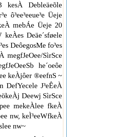
3 kesÀ Debleäeõle
e ô³ee³eeue³e Üeje
QkeÀ mebÁe Üeje 20
 keÀes Deäe´sføele
³es DeôegosMe fo³es
À megfJeOee/SìrSce
gfJeOeeSb he´oeôe
ee keÀjôer ®eefnS ~
n DefYecele J³eÊeÀ
eökeÀj Deewj SìrSce
 pee mekeÀlee fkeÀ
ee nw, keÌ³eeWfkeÀ
slee nw~