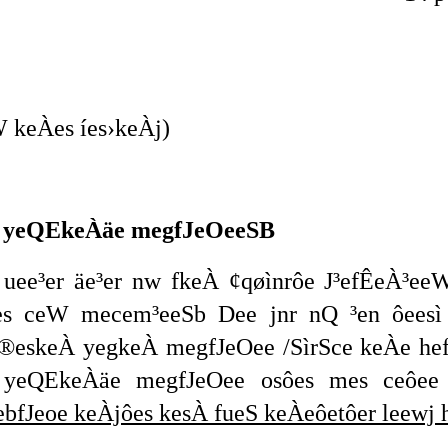
 keÀes íes›keÀj)
s yeQEkeÀäe megfJeOeeSB
e uee³er äe³er nw fkeÀ ¢qøìnrôe J³efÊeÀ³
es ceW mecem³eeSb Dee jnr nQ ³en ôeesì
 ®eskeÀ yegkeÀ megfJeOee /SìrSce keÀe he
 yeQEkeÀäe megfJeOee osôes mes ceôee 
ebfJeoe keÀjôes kesÀ fueS keÀeôetôer leewj