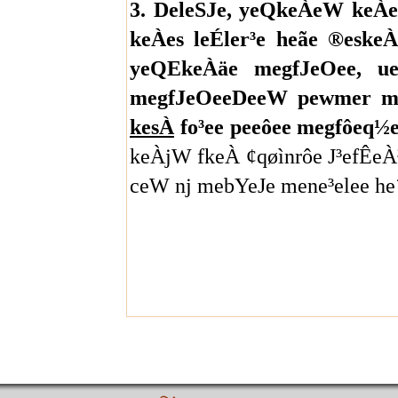
3. DeleSJe, yeQkeÀeW keÀes
keÀes leÉler³e heãe ®eske
yeQEkeÀäe megfJeOee, ue
megfJeOeeDeeW pewmer m
kesÀ
fo³ee peeôee megfôeq½
keÀjW fkeÀ ¢qøìnrôe J³efÊe
ceW nj mebYeJe mene³elee he