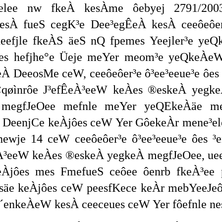
eelee nw fkeÀ kesÀme ôebyej 2791/200
esÀ fueS cegK³e Dee³egÊeÀ kesÀ ceeôeôer³
eefjle fkeÀS äeS nQ fpemes Yeejler³e ye
es hefjhe°e Üeje meYer meom³e yeQkeÀeW
À DeeosMe ceW, ceeôeôer³e ô³ee³eeue³e ôes 
øìnrôe J³efÊeÀ³eeW keÀes ®eskeÀ yegke
 megfJeOee mefnle meYer yeQEkeÀäe me
 DeenjCe keÀjôes ceW Yer GôekeÀr mene³el
wje 14 ceW ceeôeôer³e ô³ee³eeue³e ôes ³e
eÀ³eeW keÀes ®eskeÀ yegkeÀ megfJeOee, ue
eÀjôes mes FmefueS ceôee ôenrb fkeÀ³ee
säe keÀjôes ceW peesfKece keÀr mebYeeJeô
e´enkeÀeW kesÀ ceeceues ceW Yer fôefnle ne