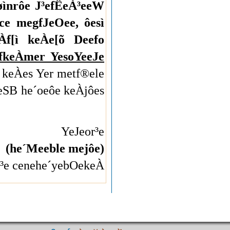
øìnrôe J³efÊeÀ³eeW
ce megfJeOee, ôesì
f[ì keÀe[õ Deefo
 fkeÀmer YesoYeeJe
eÀes Yer metf®ele
SB he´oeôe keÀjôes
YeJeor³e
(he´Meeble mejôe)
K³e cenehe´yebOekeÀ