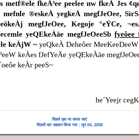
 metf®ele fkeÀ³ee peelee nw fkeÀ Jes ¢q
À mefnle ®eskeÀ yegkeÀ megfJeOee, SìrS
eökeÀj megfJeOee, Kegoje °eÝCe, ¬esÀ
ecemle yeQEkeÀäe megfJeOeeSb
fyeôee
ele keÀjW ~
yeQkeÀ Deheôer MeeKeeDeeW k
À³eeW keÀes fJefYeÄe yeQEkeÀäe megfJeOee
´oeôe keÀr peeS~
he´Yeejr ceg
पिछले पृष्ठ पर वापस जाएं
पिछली बार अद्यतन किया गया : जून 04, 2008