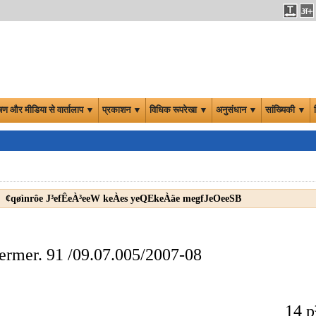
षण और मीडिया से वार्तालाप ▼
प्रकाशन ▼
विधिक रूपरेखा ▼
अनुसंधान ▼
सांख्यिकी ▼
¢qøìnrôe J³efÊeÀ³eeW keÀes yeQEkeÀäe megfJeOeeSB
ermer. 91 /09.07.005/2007-08
14 p