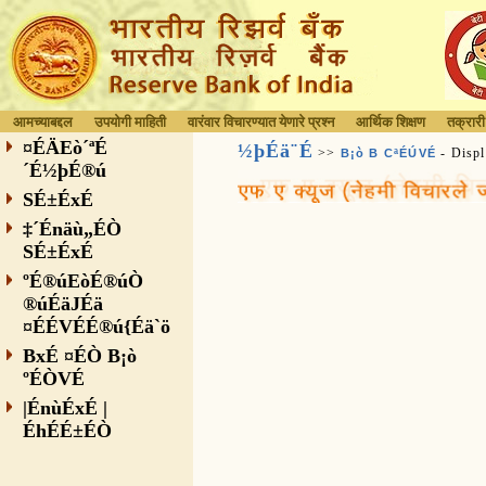
आमच्याबद्दल
उपयोगी माहिती
वारंवार विचारण्यात येणारे प्रश्न
आर्थिक शिक्षण
तक्रारी
¤ÉÄEò´ªÉ
½þÉä¨É
>>
- Displ
B¡ò B CªÉÚVÉ
´É½þÉ®ú
SÉ±ÉxÉ
‡´Énäù„ÉÒ
SÉ±ÉxÉ
ºÉ®úEòÉ®úÒ
®úÉäJÉä
¤ÉÉVÉÉ®ú{Éä`ö
BxÉ ¤ÉÒ B¡ò
ºÉÒVÉ
|ÉnùÉxÉ |
ÉhÉÉ±ÉÒ