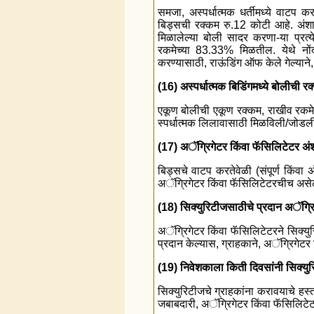
समजा, अस्पर्धात्मक धर्तीमध्ये वाटप क
बिड्सची रक्कम रु.12 कोटी आहे. अंश
मिळालेल्या बोली सादर करणा-या प्रत्य
रकमेच्या 83.33% मिळतील. येथे नों
करण्यासाठी, राऊंडिंग ऑफ केले गेल्याने,
(16) अस्पर्धात्मक बिडिंगमध्ये बोलीची 
एकूण बोलीची एकूण रक्कम, राखीव रकमेपे
स्पर्धात्मक लिलावासाठी मिळविली/जोडल
(17) अॅग्रिगेटर किंवा फॅसिलिटेटर अ
बिड्सचे वाटप करतेवेळी (संपूर्ण किंवा 
अॅग्रिगेटर किंवा फॅसिलिटेटरचीच असे
(18) सिक्युरिटीजसाठीचे प्रदान अॅग्रिगे
अॅग्रिगेटर किंवा फॅसिलिटेटरने सिक्युर
प्रदान केल्यास, ग्राहकाने, अॅग्रिगेटर
(19) निवेशकाला किती दिवसांनी सिक्युर
सिक्युरिटीजचे ग्राहकांना करावयाचे हस
जबाबदारी, अॅग्रिगेटर किंवा फॅसिलिट