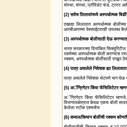
संस्था, संस्था, प्रॉविडंट फंड, ट्रस्
(2) सर्वच लिलावांमध्ये अस्पर्धात्मक ब
एखाद्या लिलावात अस्पर्धात्मक बोलीच्
आरबीआयच्या वेबसाईटवरही उपलब्ध केल
(3) अस्पर्धात्मक बोलीसाठी देऊ करण्या
भारत सरकारच्या दिनांकित सिक्युरिटीज व ट
रकमेच्या अस्पर्धात्मक बोली करण्यास 
रक्कम, अस्पर्धात्मक बोलींसाठी राखून ठे
(4) पात्र असलेले निवेशक ह्या लिलावा
पात्र असलेले निवेशक थेटपणे भाग घेऊ श
(5) अॅग्रिगेटर किंवा फॅसिलिटेटर म्ह
अॅग्रिगेटर किंवा फॅसिलिटेटर म्हणजे
विभागात/क्षेत्रात केवळ एकच बोली सा
केलेला स्टॉक एक्सचेंज
(6) कमाल/किमान बोलीची रक्कम कोणत
बोलीसाठीची किमान रक्कम रु.10,000 