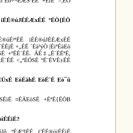
ö´Éb÷¬ÉÆSªÉÉ +ÉiÉ =¦ÉÒ
É iÉÉ®úJÉÉÆxÉÉ ºÉÒ{ÉÒ
®úÉ²ªÉÉ iÉÉ®úJÉÉÆxÉÉ
ÉjÉ +„ÉÉ ´Éä³ýÒ |ÉiªÉäEò
É +ºÉÉ´ÉÉ. ÁÉ‡„É´ÉÉªÉ,
É´ÉÉ <„ªÉÖSÉ ºÉ¨ÉVÉ±ÉÉ
ÉÚxÉ EòÉähÉ EòÉ¨É Eò¯û
‡SÉiÉ ¤ÉÄEòSÉ +ÉªÉ{ÉÒB
òiÉÉiÉ?
]õ ºÉÆºlÉÉ (¦ÉÉ®úiÉÉiÉ