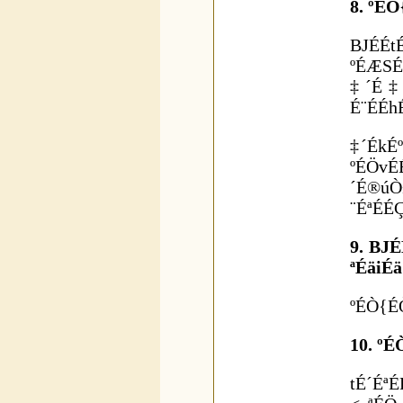
8. ºÉ
BJÉÉ
ºÉÆSÉ
‡´É‡„
É¨ÉÉhÉ
‡´ÉkÉ
ºÉÖvÉ
´É®úÒ
¨ÉªÉÉÇ
9. BJ
ªÉäiÉä
ºÉÒ{ÉÒ
10. º
tÉ´Éª