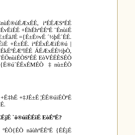
ÇnùÉ®úÉÆxÉÉ, iªÉÉÆSªÉÉ
ÉvÉiÉÉ +ÉhÉhªÉÉºÉ ¨ÉnùiÉ
±ÉäJÉ ={É±É¤vÉ ´½þÉ´ÉÉ.
ÉiÉ +É±ÉÉ. iªÉÉxÉÆiÉ®ú |
´ÉkÉºÉÆºlÉÉ ÁÉÆxÉÉ½þÒ,
¨ÉÖnùiÉÒSªÉÉ EòVÉÉÈSÉÒ
 {É®ú´ÉÉxÉMÉÒ ‡nù±ÉÒ
 +É‡hÉ +‡JÉ±É ¦ÉÉ®úiÉÒªÉ
É.
ÉÉjÉ `ö®úiÉÉiÉ EòÉªÉ?
 ºÉÒ{ÉÒ näùhªÉÉºÉ {ÉÉjÉ