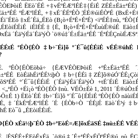
ÒEÞòiÉ ËEò´ÉÉ +‡vÉºÉÆºlÉÉ‡{ÉiÉ ZÉÉ±Éä±ªÉÉ)
Éä±ªÉÉ ºÉÆºlÉÉ, +‡xÉ´ÉÉºÉÒ ¦ÉÉ®úiÉÒªÉ (BxÉ+É
ÉÉi¨ÉEò ‡xÉ´Éä„ÉEò (B¡ò+ÉªÉ+ÉªÉ) <iªÉÉ‡nù, ºÉ
„ÉEòiÉÉiÉ iÉlÉÉ‡{É, B¡ò+ÉªÉ+ÉªÉuùÉ®úÉ Eäò
xÉä ´Éä³ýÉä´Éä³ýÒ `ö®ú‡´É±Éä±ªÉÉ ¨ÉªÉÉÇnùÉÆSªÉ
JÉÉtÉ ºÉÒ{ÉÒ ‡b÷¨Éì]õ º´É¯û{ÉÉiÉ vÉÉ®úhÉ 
?
ªÉ. ºÉÒ{ÉÒEòbä÷ {ÉÆVÉÒEÞòiÉ +ºÉ±Éä±ªÉÉ
ä±ªÉÉ EòÉähÉiªÉÉ½þÒ ‡b÷{ÉÉì‡ZÉ]õ®úÓ¨ÉÉ¡Çòi
äõSªÉÉ º´É¯û{ÉÉiÉ (´Éä³ýÉä´Éä³ýÒ +tÉ´ÉiÉ Eäò
ú <„ªÉÖ +Éì¡ò ºÉÒ{ÉÒ ‡nù. VÉÖ±Éè 1, 2011 ´É®úÒ
Ö±É 1) ËEò´ÉÉ ‡b÷¨Éì]õ º´É¯û{ÉÉiÉ ºÉÒ{ÉÒ näùiÉÉ
É, ‡´ÉkÉºÉÆºlÉÉ ´É {ÉÒb÷Ò ¨ÉÉjÉ Eäò´É³ý ‡b÷
hÉ Eò¯û „ÉEòiÉÉiÉ.
ÉÒ{ÉÒ xÉä½þ¨ÉÒ ‡b÷ºEòÉ=Æ]õxÉäSÉ ‡nù±ÉÉ VÉÉi
É. |ÉSÉÉ±ÉEòÉxÉä `ö®ú‡´É±ªÉÉxÉÖºÉÉ®ú nù„ÉÇ