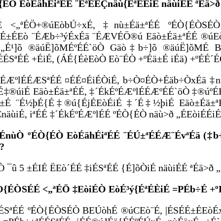
Ò{ÉÒ EòÉähÉiªÉÉ ¨ÉªÉÉÇnäù{ÉªÉÈiÉ näùiÉÉ ªÉä>ð
tÉ <„ªÉÖ+®úEòbÚ÷xÉ, ‡nù±Éä±ªÉÉ ºÉÒ{ÉÒS
É±ÉEò ¨ÉÆb÷³ýÉxÉä ¨ÉÆVÉÖ®ú Eäò±Éä±ªÉÉ ®úEò¨
É¹]õ ®äúË]õMÉºÉÉ`öÒ Gäò‡b÷]õ ®äúË]õMÉ B
ÉSªÉÉ +ÉiÉ, (ÁÉ{ÉèEòÒ Eò¨ÉÒ +ºÉä±É iÉä) +ºÉÉ´É
ºÉÆºlÉÉÆSªÉÉ ¤ÉÉ¤ÉiÉÒiÉ, b÷Ò¤ÉÒ+Éäb÷ÒxÉä ‡nù
É‡®úiÉ Eäò±Éä±ªÉÉ, ‡´ÉkÉºÉÆºlÉÉÆºÉÉ`öÒ ‡®úºÉ
±É ¨É½þÉ{É‡®ú{ÉjÉEòÉiÉ ‡´É‡½þiÉ Eäò±Éä±ªÉ
näùiÉ, iªÉÉ ‡´ÉkÉºÉÆºlÉÉ ºÉÒ{ÉÒ näù>ð „ÉEòiÉÉiÉ
ÉÉnùÒ ºÉÒ{ÉÒ EòÉähÉiªÉÉ ¨ÉÚ±ªÉÉÆ¨ÉvªÉä (‡b
?
 ¯û 5 ±ÉIÉ ËEò´ÉÉ ‡iÉSªÉÉ {É]õÒiÉ näùiÉÉ ªÉä>ð „
ÉÒ{ÉÒSÉÉ <„ªÉÖ ‡EòiÉÒ EòÉ³ý{ÉªÉÈiÉ =PÉb÷É +º
ÉÉSªÉÉ ºÉÒ{ÉÒSÉÒ BEÚòhÉ ®úCEò¨É, |ÉSÉÉ±ÉEòÉx