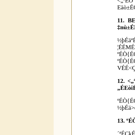
<„ªÉÖ
Eäò±É
11. 
‡nù±É
½þÉä
¦ÉÉMÉ
ºÉÒ{É
ºÉÒ{É
VÉÉ<Ç
12. <
„ÉEòi
ºÉÒ{É
½þÉä>ð
13. º
´ªÉCk