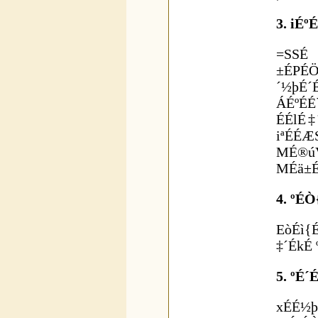
3. iÉ
=SSÉ 
±ÉPÉÖ
´½þÉ´
ÁÉºÉÉ
ÉÉlÉ‡
iªÉÉÆ
MÉ®ú
MÉä±É
4. ºÉ
EòÉì{
‡´ÉkÉ 
5. ºÉ
xÉÉ½þ