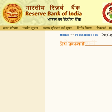
हमारा परिचय
उपयोग सूचना
अक्सर पूछे जाने वाले प्रश्न
वित्तीय शिक्षण
शिकायतें
मह
>>
- Displa
Home
PressReleases