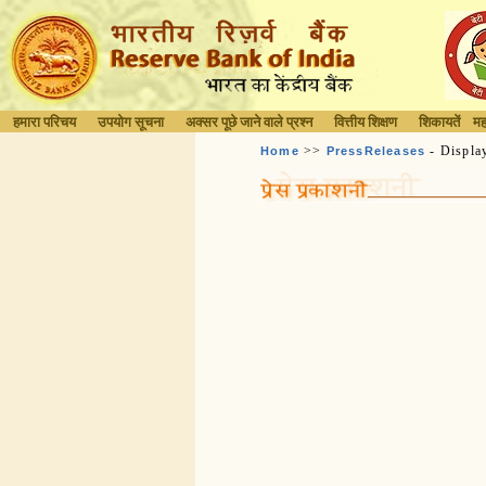
हमारा परिचय
उपयोग सूचना
अक्सर पूछे जाने वाले प्रश्न
वित्तीय शिक्षण
शिकायतें
मह
>>
- Displa
Home
PressReleases