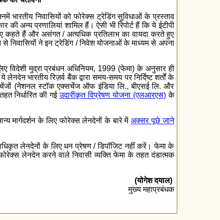
 जिनमें भारतीय निवासियों को फोरेक्‍स ट्रेडिंग सुविधाओं के प्रस्‍ताव
कार की अन्य प्रणालियां शामिल हैं। ऐसी भी रिपोर्ट हैं कि ये ईटीपी
के लिए कहते हैं और असंगत / अत्‍यधिक प्रतिलाभ का वायदा करते हुए
त से निवासियों ने इन ट्रेडिंग / निवेश योजनाओं के माध्यम से अपना
के लिए विदेशी मुद्रा प्रबंधन अधिनियम, 1999 (फेमा) के अनुसार ही
ेनदेन भारतीय रिज़र्व बैंक द्वारा समय-समय पर निर्दिष्‍ट शर्तों के
्‍सचेंजों (नेशनल स्‍टॉक एक्‍सचेंज ऑफ इंडिया लि., बीएसई लि. और
े तहत निर्धारित की गई
उदारीकृत विप्रेषण योजना (एलआरएस)
के
 मार्गदर्शन के लिए फोरेक्‍स लेनदेनों के बारे में
अक्‍सर पूछे जाने
ाधिकृत लेनदेनों के लिए धन प्रेषण / डिपॉजिट नहीं करें। फेमा के
रेक्‍स लेनदेन करने वाले निवासी व्‍यक्ति फेमा के तहत दंडात्‍मक
(योगेश दयाल)
मुख्य महाप्रबंधक