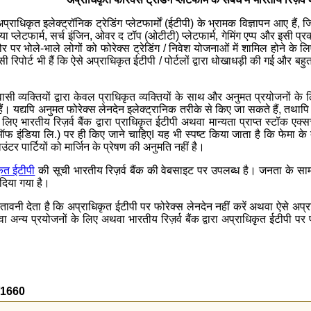
ं अप्राधिकृत इलेक्ट्रॉनिक ट्रेडिंग प्‍लेटफार्मों (ईटीपी) के भ्रामक विज्ञापन आए हैं,
या प्लेटफार्म, सर्च इंजिन, ओवर द टॉप (ओटीटी) प्लेटफार्म, गेमिंग एप्प और इसी प्र
त तौर पर भोले-भाले लोगों को फोरेक्‍स ट्रेडिंग / निवेश योजनाओं में शामिल होने 
 रिपोर्ट भी हैं कि ऐसे अप्राधिकृत ईटीपी / पोर्टलों द्वारा धोखाधड़ी की गई और बहु
वासी व्‍यक्तियों द्वारा केवल प्राधिकृत व्‍यक्तियों के साथ और अनुमत प्रयोजनों 
। यद्यपि अनुमत फोरेक्‍स लेनदेन इलेक्‍ट्रानिक तरीके से किए जा सकते हैं, तथापि ये ल
 भारतीय रिज़र्व बैंक द्वारा प्राधिकृत ईटीपी अथवा मान्‍यता प्राप्‍त स्‍टॉक एक
 ऑफ इंडिया लि.) पर ही किए जाने चाहिएI यह भी स्‍पष्‍ट किया जाता है कि फेमा क
ंटर पार्टियों को मार्जिन के प्रेषण की अनुमति नहीं है।
कृत ईटीपी
की सूची भारतीय रिज़र्व बैंक की वेबसाइट पर उपलब्‍ध है। जनता के सामान्‍य
दिया गया है।
ेतावनी देता है कि अप्राधिकृत ईटीपी पर फोरेक्‍स लेनदेन नहीं करें अथवा ऐसे अप्र
अन्‍य प्रयोजनों के लिए अथवा भारतीय रिज़र्व बैंक द्वारा अप्राधिकृत ईटीपी पर फो
2/1660