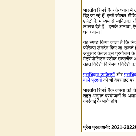
भारतीय रिज़र्व बैंक के ध्‍यान मे
दिए जा रहे हैं, इनमें सोशल मीडि
एजेंटों के माध्यम से व्‍यक्तिग
लालच देते हैं। इसके अलावा, ऐसी
धन गंवाया।
यह स्‍पष्‍ट किया जाता है कि नि
फोरेक्‍स लेनदेन किए जा सकते हैं
अनुसार केवल इस प्रयोजन के लिए
मेट्रोपोलिटन स्‍टॉक एक्‍सचेंज
तहत विदेशी विनिमय / विदेशी काउ
प्राधिकृत व्‍यक्तियों
और
प्राधि
वाले प्रश्‍नों
को भी वेबसाइट पर 
भारतीय रिज़र्व बैंक जनता को च
तहत अनुमत प्रयोजनों के अलावा 
कार्रवाई के भागी होंगे।
प्रेस प्रकाशनी: 2021-202