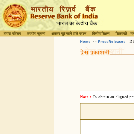
हमारा परिचय
उपयोग सूचना
अक्सर पूछे जाने वाले प्रश्न
वित्तीय शिक्षण
शिकायतें
मह
>>
- Di
Home
PressReleases
Note :
To obtain an aligned p