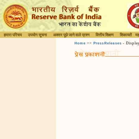
हमारा परिचय
उपयोग सूचना
अक्सर पूछे जाने वाले प्रश्न
वित्तीय शिक्षण
शिकायतें
मह
>>
- Displa
Home
PressReleases