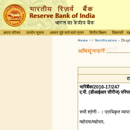
हमारा परिचय
उपयोग सूचना
अक्सर पूछे जाने वाले प्रश्न
वित्तीय शिक्षण
शिकायतें
मह
>>
- Disp
Home
Notification
ट
भारिबैंक/2016-17/247
ए.पी. (डीआईआर सीरीज) परिपत
सभी श्रेणी - । प्राधिकृत व्यापा
महोदया/महोदय,