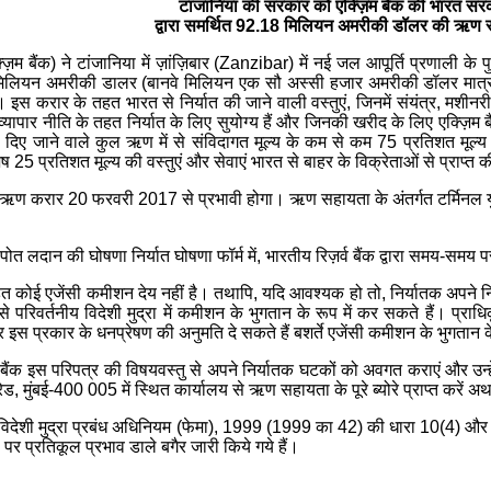
टांजानिया की सरकार को एक्ज़िम बैंक की भारत सर
द्वारा समर्थित 92.18 मिलियन अमरीकी डॉलर की ऋण 
ज़िम बैंक) ने टांजानिया में ज़ांज़िबार (Zanzibar) में नई जल आपूर्ति प्रणाली के 
 मिलियन अमरीकी डालर (बानवे मिलियन एक सौ अस्सी हजार अमरीकी डॉलर मात्र
 करार के तहत भारत से निर्यात की जाने वाली वस्तुएं, जिनमें संयंत्र, मशीनरी, 
यापार नीति के तहत निर्यात के लिए सुयोग्य हैं और जिनकी खरीद के लिए एक्ज़िम 
रा दिए जाने वाले कुल ऋण में से संविदागत मूल्य के कम से कम 75 प्रतिशत मूल्य 
ेष 25 प्रतिशत मूल्य की वस्तुएं और सेवाएं भारत से बाहर के विक्रेताओं से प्राप्त
ऋण करार 20 फरवरी 2017 से प्रभावी होगा। ऋण सहायता के अंतर्गत टर्मिनल युटी
त लदान की घोषणा निर्यात घोषणा फॉर्म में, भारतीय रिज़र्व बैंक द्वारा समय-समय 
 कोई एजेंसी कमीशन देय नहीं है। तथापि, यदि आवश्यक हो तो, निर्यातक अपने निजी 
परिवर्तनीय विदेशी मुद्रा में कमीशन के भुगतान के रूप में कर सकते हैं। प्राधिकृत व
र इस प्रकार के धनप्रेषण की अनुमति दे सकते हैं बशर्ते एजेंसी कमीशन के भुगता
। बैंक इस परिपत्र की विषयवस्तु से अपने निर्यातक घटकों को अवगत कराएं और उन्हें 
परेड, मुंबई-400 005 में स्थित कार्यालय से ऋण सहायता के पूरे ब्योरे प्राप्त करें अ
ेश विदेशी मुद्रा प्रबंध अधिनियम (फेमा), 1999 (1999 का 42) की धारा 10(4) और 
पर प्रतिकूल प्रभाव डाले बगैर जारी किये गये हैं।