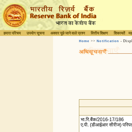
हमारा परिचय
उपयोग सूचना
अक्सर पूछे जाने वाले प्रश्न
वित्तीय शिक्षण
शिकायतें
मह
>>
- Disp
Home
Notification
भा.रि.बैंक/2016-17/186
ए.पी. (डीआईआर सीरीज) परिपत्