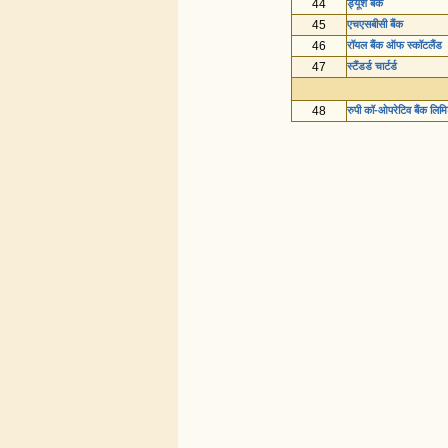
44
ड्यूश बैंक
45
एचएसबीसी बैंक
46
रॉयल बैंक ऑफ स्कॉटलैंड
47
स्टैंडर्ड चार्टर्ड
48
रुपी कॉ-ओपरेटिव बैंक लिमि