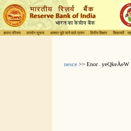
हमारा परिचय
उपयोग सूचना
अक्सर पूछे जाने वाले प्रश्न
वित्तीय शिक्षण
शिकायतें
मह
nesce
>> Enor
yeQkeÀeW k
-