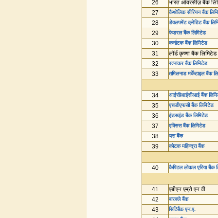
26
भारत ओवरसीज़ बैंक लि
27
कैथोलिक सीरियन बैंक लिम
28
डेवलपमेंट क्रेडिट बैंक लिम
29
फेडरल बैंक लिमिटेड
30
कर्नाटक बैंक लिमिटेड
31
लॉर्ड कृष्णा बैंक लिमिटेड
32
रत्नाकर बैंक लिमिटेड
33
तमिलनाड मर्केंटाइल बैंक ल
34
आईसीआईसीआई बैंक लिमि
35
एचडीएफसी बैंक लिमिटेड
36
इंडसइंड बैंक लिमिटेड
37
एक्सिस बैंक लिमिटेड
38
यस बैंक
39
कोटक महिन्द्रा बैंक
40
कैपिटल लोकल एरिया बैंक 
41
एबीएन एम्रो एन.वी.
42
बारक्ले बैंक
43
सिटिबैंक एन.ए.