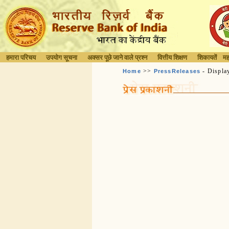
हमारा परिचय
उपयोग सूचना
अक्सर पूछे जाने वाले प्रश्न
वित्तीय शिक्षण
शिकायतें
मह
>>
- Displa
Home
PressReleases