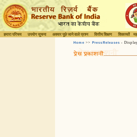
हमारा परिचय
उपयोग सूचना
अक्सर पूछे जाने वाले प्रश्न
वित्तीय शिक्षण
शिकायतें
मह
>>
- Displa
Home
PressReleases