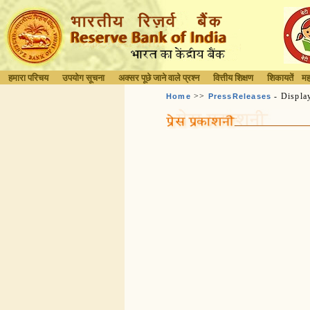
हमारा परिचय
उपयोग सूचना
अक्सर पूछे जाने वाले प्रश्न
वित्तीय शिक्षण
शिकायतें
मह
>>
- Displa
Home
PressReleases