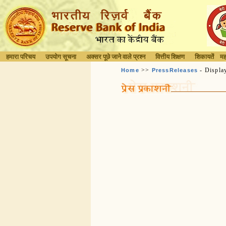
हमारा परिचय
उपयोग सूचना
अक्सर पूछे जाने वाले प्रश्न
वित्तीय शिक्षण
शिकायतें
मह
>>
- Displa
Home
PressReleases