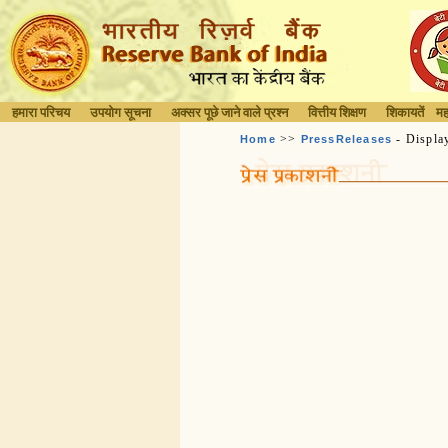
हमारा परिचय
उपयोग सूचना
अक्सर पूछे जाने वाले प्रश्न
वित्तीय शिक्षण
शिकायतें
मह
>>
- Displa
Home
PressReleases