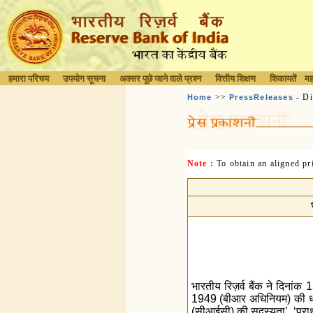
हमारा परिचय
उपयोग सूचना
अक्सर पूछे जाने वाले प्रश्न
वित्तीय शिक्षण
शिकायतें
मह
>>
- Di
Home
PressReleases
Note :
To obtain an aligned p
भारतीय रिज़र्व बैंक ने दिनां
1949 (बीआर अधिनियम) की धारा 
(सीआईसी) की सदस्यता’, ‘प्राथम