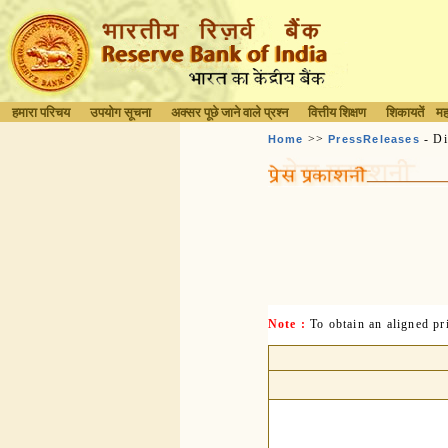
हमारा परिचय
उपयोग सूचना
अक्सर पूछे जाने वाले प्रश्न
वित्तीय शिक्षण
शिकायतें
मह
>>
- Di
Home
PressReleases
Note :
To obtain an aligned p