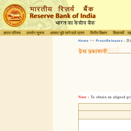
हमारा परिचय
उपयोग सूचना
अक्सर पूछे जाने वाले प्रश्न
वित्तीय शिक्षण
शिकायतें
मह
>>
- Di
Home
PressReleases
Note :
To obtain an aligned p