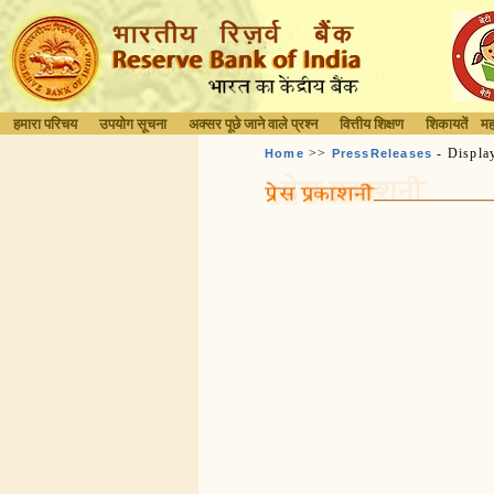
हमारा परिचय
उपयोग सूचना
अक्सर पूछे जाने वाले प्रश्न
वित्तीय शिक्षण
शिकायतें
मह
>>
- Displa
Home
PressReleases