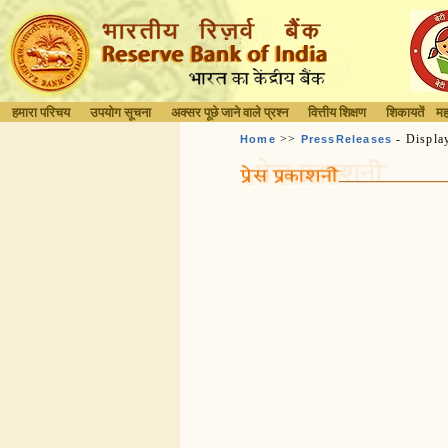
हमारा परिचय
उपयोग सूचना
अक्सर पूछे जाने वाले प्रश्न
वित्तीय शिक्षण
शिकायतें
मह
>>
- Displa
Home
PressReleases