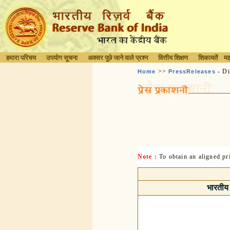
हमारा परिचय
उपयोग सूचना
अक्सर पूछे जाने वाले प्रश्न
वित्तीय शिक्षण
शिकायतें
मह
>>
- Di
Home
PressReleases
Note :
To obtain an aligned p
भारतीय 