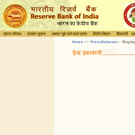
हमारा परिचय
उपयोग सूचना
अक्सर पूछे जाने वाले प्रश्न
वित्तीय शिक्षण
शिकायतें
मह
>>
- Displa
Home
PressReleases