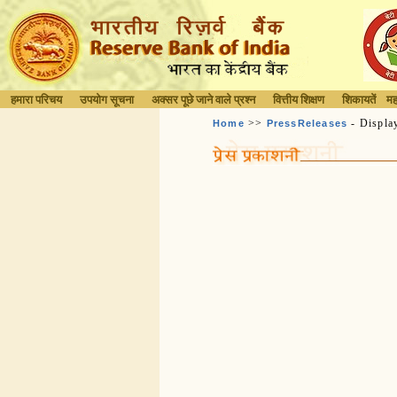
हमारा परिचय
उपयोग सूचना
अक्सर पूछे जाने वाले प्रश्न
वित्तीय शिक्षण
शिकायतें
मह
>>
- Displa
Home
PressReleases