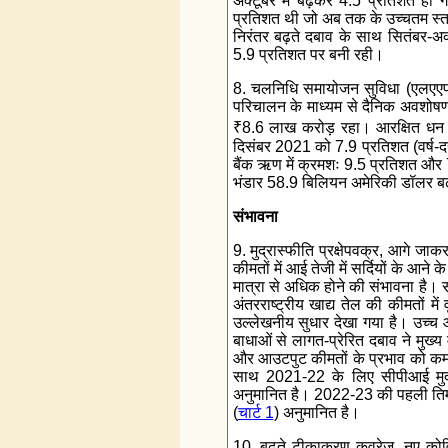
अक्टूबर में बढ़कर 4.5 प्रतिशत हो गय
प्रतिशत थी जो अब तक के उच्चतम स्तर 
निरंतर बढ़ते दबाव के साथ सितंबर-अक
5.9 प्रतिशत पर बनी रही।
8. चलनिधि समायोजन सुविधा (एलएएफ) 
परिचालन के माध्यम से दैनिक अवशोषण 
₹
8.6 लाख करोड़ रहा। आरक्षित धन (नक
दिसंबर 2021 को 7.9 प्रतिशत (वर्ष-दर-व
बैंक ऋण में क्रमशः 9.5 प्रतिशत और 7
भंडार 58.9 बिलियन अमेरिकी डॉलर ब
संभावना
9. मुद्रास्फीति प्रक्षेपवक्र, आगे जा
कीमतों में आई तेजी में सर्दियों के आ
मात्रा से अधिक होने की संभावना है। सरका
अंतरराष्ट्रीय खाद्य तेल की कीमतों मे
उल्लेखनीय सुधार देखा गया है। उच्च 
बाधाओं से लागत-प्रेरित दबाव ने मुख्य
और आउटपुट कीमतों के प्रभाव को कम क
साथ 2021-22 के लिए सीपीआई मुद्रा
अनुमानित है। 2022-23 की पहली तिमा
(
चार्ट 1
) अनुमानित है।
10. बढ़ते टीकाकरण कवरेज, नए कोविड