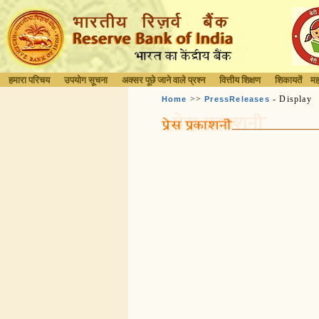
हमारा परिचय
उपयोग सूचना
अक्सर पूछे जाने वाले प्रश्न
वित्तीय शिक्षण
शिकायतें
मह
>>
- Display
Home
PressReleases