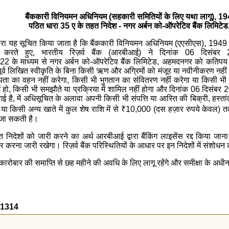
बैंककारी विनियमन अधिनियम (सहकारी समितियों के लिए यथा लागू), 1
पठित धारा 35 ए के तहत निदेश - नगर अर्बन को-ऑपरेटिव बैंक लिमिटेड
्वारा यह सूचित किया जाता है कि बैंककारी विनियमन अधिनियम (एएसीएस), 194
ोग करते हुए, भारतीय रिज़र्व बैंक (आरबीआई) ने दिनांक 06 दिसंबर 
के माध्यम से नगर अर्बन को-ऑपरेटिव बैंक लिमिटेड, अहमदनगर को कतिपय न
पूर्व लिखित स्वीकृति के बिना किसी ऋण और अग्रिमों को मंजूर या नवीनीकरण नहीं 
ेयता का वहन नहीं करेगा, किसी भी भुगतान का संवितरण नहीं करेगा या किसी भ
हन में हो, किसी भी समझौते या प्रक्रिया में शामिल नहीं होगा और दिनांक 06 द
 गई है, में अधिसूचित के अलावा अपनी किसी भी संपत्ति या आस्ति की बिक्री, हस्ता
ा किसी अन्य खाते में कुल शेष राशि में से
₹
10,000 (दस हज़ार रुपये केवल) तक की
 जा सकती है।
्युक्त निदेशों को जारी करने का अर्थ आरबीआई द्वारा बैंकिंग लाइसेंस रद्द किया ज
ोबार करना जारी रखेगा। रिज़र्व बैंक परिस्थितियों के आधार पर इन निदेशों में संश
रोबार की समाप्ति से छह महीने की अवधि के लिए लागू रहेंगे और समीक्षा के अधीन 
2/1314