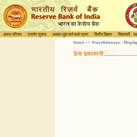
हमारा परिचय
उपयोग सूचना
अक्सर पूछे जाने वाले प्रश्न
वित्तीय शिक्षण
शिकायतें
मह
>>
- Displa
Home
PressReleases