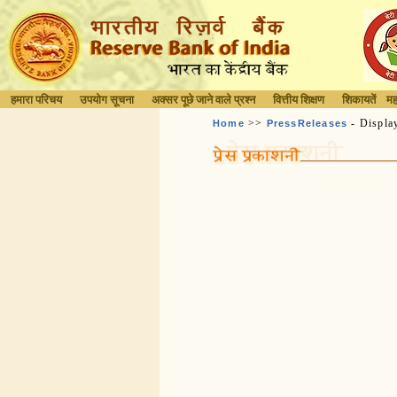
हमारा परिचय
उपयोग सूचना
अक्सर पूछे जाने वाले प्रश्न
वित्तीय शिक्षण
शिकायतें
मह
>>
- Displa
Home
PressReleases