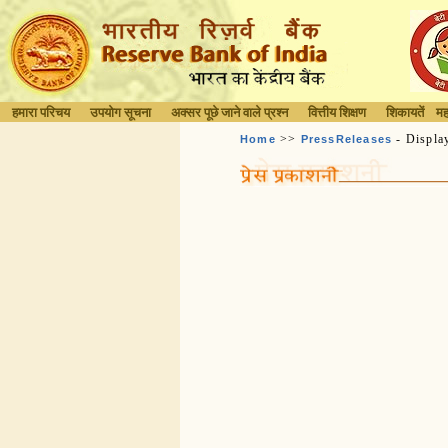
हमारा परिचय
उपयोग सूचना
अक्सर पूछे जाने वाले प्रश्न
वित्तीय शिक्षण
शिकायतें
मह
>>
- Displa
Home
PressReleases