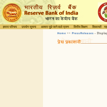
हमारा परिचय
उपयोग सूचना
अक्सर पूछे जाने वाले प्रश्न
वित्तीय शिक्षण
शिकायतें
मह
>>
- Displa
Home
PressReleases