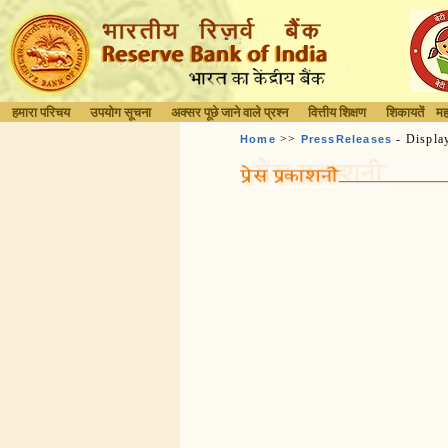
हमारा परिचय
उपयोग सूचना
अक्सर पूछे जाने वाले प्रश्न
वित्तीय शिक्षण
शिकायतें
मह
>>
- Displa
Home
PressReleases