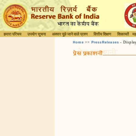
हमारा परिचय
उपयोग सूचना
अक्सर पूछे जाने वाले प्रश्न
वित्तीय शिक्षण
शिकायतें
मह
>>
- Displa
Home
PressReleases