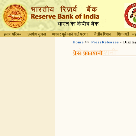
हमारा परिचय
उपयोग सूचना
अक्सर पूछे जाने वाले प्रश्न
वित्तीय शिक्षण
शिकायतें
मह
>>
- Displa
Home
PressReleases